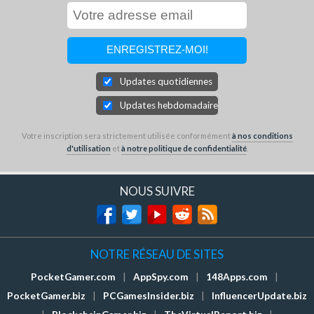
Updates quotidiennes
Updates hebdomadaires
Votre inscription sera strictement utilisée conformément
à nos conditions
d'utilisation
et
à notre politique de confidentialité
.
NOUS SUIVRE
NOTRE RÉSEAU DE SITES
PocketGamer.com
|
AppSpy.com
|
148Apps.com
|
PocketGamer.biz
|
PCGamesInsider.biz
|
InfluencerUpdate.biz