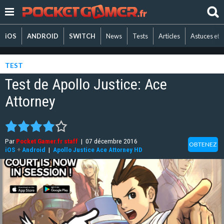
iOS
ANDROID
SWITCH
News
Tests
Articles
Astuces et 
TEST
Test de Apollo Justice: Ace
Attorney
Par
Pocket Gamer.fr staff
|
07 décembre 2016
OBTENEZ
iOS
+
Android
|
Apollo Justice Ace Attorney HD