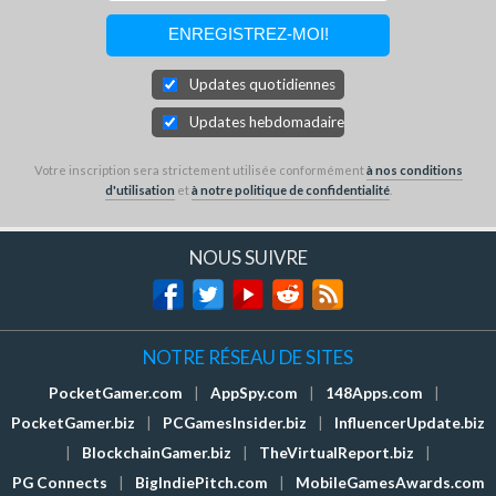
Updates quotidiennes
Updates hebdomadaires
Votre inscription sera strictement utilisée conformément
à nos conditions
d'utilisation
et
à notre politique de confidentialité
.
NOUS SUIVRE
NOTRE RÉSEAU DE SITES
PocketGamer.com
|
AppSpy.com
|
148Apps.com
|
PocketGamer.biz
|
PCGamesInsider.biz
|
InfluencerUpdate.biz
|
BlockchainGamer.biz
|
TheVirtualReport.biz
|
PG Connects
|
BigIndiePitch.com
|
MobileGamesAwards.com