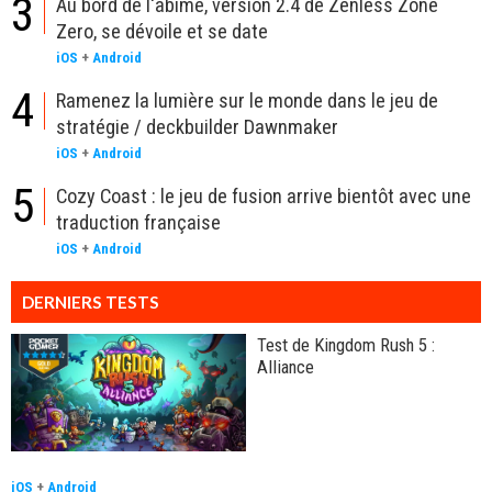
3
Au bord de l'abîme, version 2.4 de Zenless Zone
Zero, se dévoile et se date
iOS
+
Android
4
Ramenez la lumière sur le monde dans le jeu de
stratégie / deckbuilder Dawnmaker
iOS
+
Android
5
Cozy Coast : le jeu de fusion arrive bientôt avec une
traduction française
iOS
+
Android
DERNIERS TESTS
Test de Kingdom Rush 5 :
Alliance
iOS
+
Android