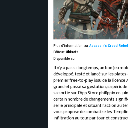
Plus d'information sur
Assassin's Creed Rebel
Éditeur:
Ubisoft
Disponible sur:
Il n'y a pas si longtemps, un bon jeu mo
développé, testé et lancé sur les plate
premier free-to-play issu de la licence
A
grand et passé sa gestation, sa période 
sa sortie sur l'App Store philippin en ju
certain nombre de changements significa
série principale et situant l'action au 
vous propose de combattre les Templiers
infiltration au tour par tour et constru