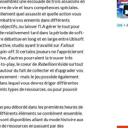
assemblez une escouade de trois assassins en
arre de vie et leurs compétences spéciales.
ellement quel assassin et quelle action vous
 combattre vos ennemis dans différents
iOS
+
jectifs, ou laisser l'I.A gérer le tout pour
ée relativement tard dans la période de soft-
être débattue en long et en large entre Ubisoft
ctive, studio ayant travaillé sur
Fallout
 spin-off. Si certains joueurs ne l'apprécieront
ive, d'autres pourraient la trouver très
to-play, le coeur de
Rebellion
réside surtout
utour du fait de collecter et d'upgrader vos
e lancement - mais le jeu possède également
dans lequel vous devrez ériger différentes
ents types de ressources, ou pour pouvoir
r un peu débordé dans les premières heures de
ifférents éléments se combinent ensemble.
ont disponibles allant du mode histoire aux
e de ressources en passant par des