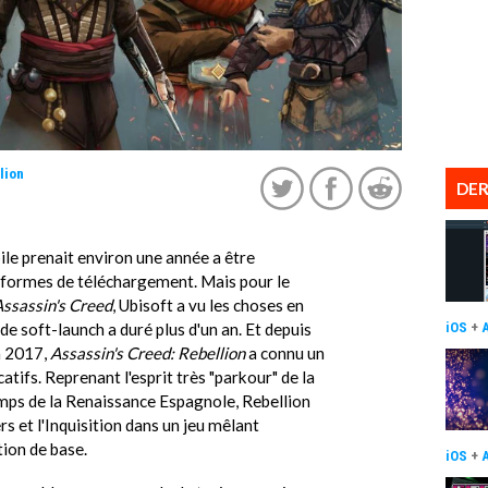
lion
DER
bile prenait environ une année a être
s-formes de téléchargement. Mais pour le
ssassin's Creed
, Ubisoft a vu les choses en
de soft-launch a duré plus d'un an. Et depuis
iOS
+
in 2017,
Assassin's Creed: Rebellion
a connu un
tifs. Reprenant l'esprit très "parkour" de la
temps de la Renaissance Espagnole, Rebellion
 et l'Inquisition dans un jeu mêlant
ction de base.
iOS
+