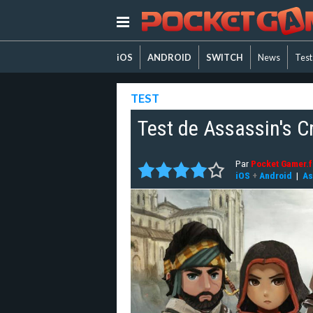
iOS
ANDROID
SWITCH
News
Test
TEST
Test de Assassin's C
Par
Pocket Gamer.fr
iOS
+
Android
|
As