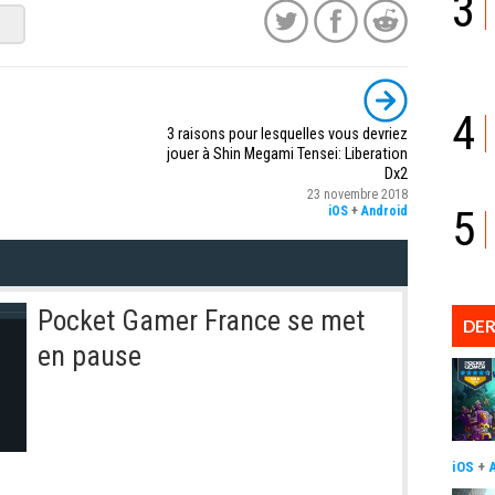
3
4
3 raisons pour lesquelles vous devriez
jouer à Shin Megami Tensei: Liberation
Dx2
23 novembre 2018
5
iOS
+
Android
Pocket Gamer France se met
DER
en pause
iOS
+