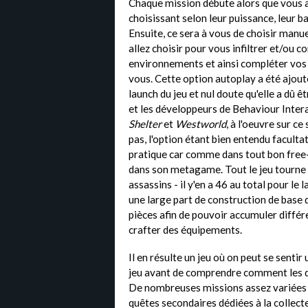
Chaque mission débute alors que vous 
choisissant selon leur puissance, leur b
Ensuite, ce sera à vous de choisir manu
allez choisir pour vous infiltrer et/ou
environnements et ainsi compléter vos ob
vous. Cette option autoplay a été ajout
launch du jeu et nul doute qu'elle a dû 
et les développeurs de Behaviour Intera
Shelter
et
Westworld
, à l'oeuvre sur ce
pas, l'option étant bien entendu facultat
pratique car comme dans tout bon free-
dans son metagame. Tout le jeu tourne a
assassins - il y'en a 46 au total pour l
une large part de construction de base 
pièces afin de pouvoir accumuler différ
crafter des équipements.
Il en résulte un jeu où on peut se senti
jeu avant de comprendre comment les d
De nombreuses missions assez variées s
quêtes secondaires dédiées à la collect