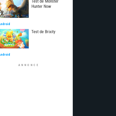
Test de Monster
Hunter Now
Android
Test de Brixity
Android
ANNONCE