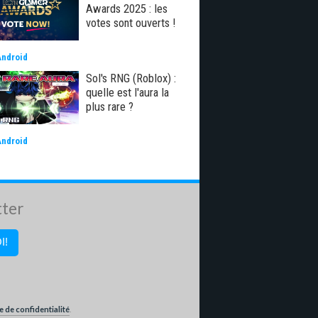
Awards 2025 : les
votes sont ouverts !
Android
Sol's RNG (Roblox) :
quelle est l'aura la
plus rare ?
Android
tter
e de confidentialité
.