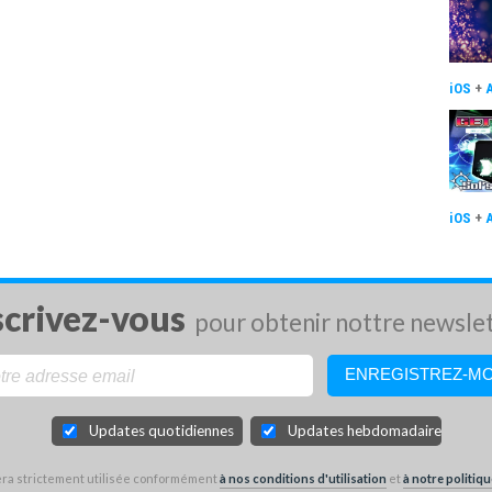
iOS
+
iOS
+
scrivez-vous
pour obtenir nottre newsle
Updates quotidiennes
Updates hebdomadaires
sera strictement utilisée conformément
à nos conditions d'utilisation
et
à notre politiqu