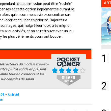
ART
ependant, chaque mission peut être "rushée"
enses et cette option implémentée durant le
e alors qu'on commence à se concentrer sur
méliorer et équiper en priorité. Rajoutez à
personnages, qui malgré leur look très mignon
taux que stylés, et on se retrouve avec un jeu
lay les plus véhéments pourront bouder.
1
s détracteurs du modèle free-to-
titre plutôt solide et plaisant
bile tout en conservant les
 sur consoles de salon.
2
iOS
+
Android
on