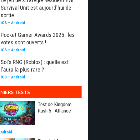
Le jeu de stratégie Resident Evil
Survival Unit est aujourd'hui de
sortie
iOS
+
Android
Pocket Gamer Awards 2025 : les
votes sont ouverts !
iOS
+
Android
Sol's RNG (Roblox) : quelle est
l'aura la plus rare ?
iOS
+
Android
NIERS TESTS
Test de Kingdom
Rush 5 : Alliance
Android