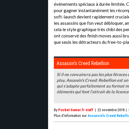
événements spéciaux à durée limitée. C
pour gagner instantanément les récomp
soft-launch devient rapidement crucial
les assassins que l'on veut débloquer, a
cela le style graphique très chibi des 
ont conservé des finish moves aussi bru
que seuls les détracteurs du free-to-p
Assassin's Creed Rebellion
Si il ne convaincra pas les plus féroce
play, Assassin's Creed: Rebellion est un 
qui s'adapte parfaitement au format mo
éléments qui font l'attrait de la licence
By
Pocket Gamer.fr staff
|
22 novembre 2018
|
Plus d'information sur
Assassin's Creed Rebelli