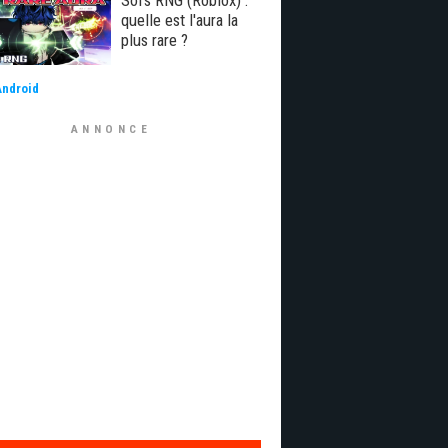
Sol's RNG (Roblox) :
quelle est l'aura la
plus rare ?
Android
ANNONCE