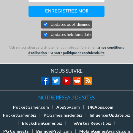
Updates quotidiennes
Updates hebdomadaires
Votre inscription sera strictement utilisée conformément
à nos conditions
d'utilisation
et
à notre politique de confidentialité
.
NOUS SUIVRE
NOTRE RÉSEAU DE SITES
PocketGamer.com
|
AppSpy.com
|
148Apps.com
|
PocketGamer.biz
|
PCGamesInsider.biz
|
InfluencerUpdate.biz
|
BlockchainGamer.biz
|
TheVirtualReport.biz
|
PG Connects
|
BigIndiePitch.com
|
MobileGamesAwards.com