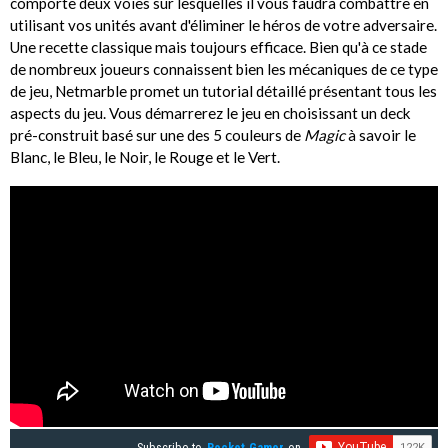
comporte deux voies sur lesquelles il vous faudra combattre en
utilisant vos unités avant d'éliminer le héros de votre adversaire.
Une recette classique mais toujours efficace. Bien qu'à ce stade
de nombreux joueurs connaissent bien les mécaniques de ce type
de jeu, Netmarble promet un tutorial détaillé présentant tous les
aspects du jeu. Vous démarrerez le jeu en choisissant un deck
pré-construit basé sur une des 5 couleurs de
Magic
à savoir le
Blanc, le Bleu, le Noir, le Rouge et le Vert.
Subscribe to
Pocket Gamer
on