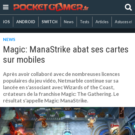
iOS
ANDROID
SWITCH
News
Tests
Articles
Astuces et 
NEWS
Magic: ManaStrike abat ses cartes
sur mobiles
Après avoir collaboré avec de nombreuses licences
populaires du jeu vidéo, Netmarble continue sur sa
lancée en s'associant avec Wizards of the Coast,
créateurs de la franchise Magic: The Gathering. Le
résultat s'appelle Magic: ManaStrike.