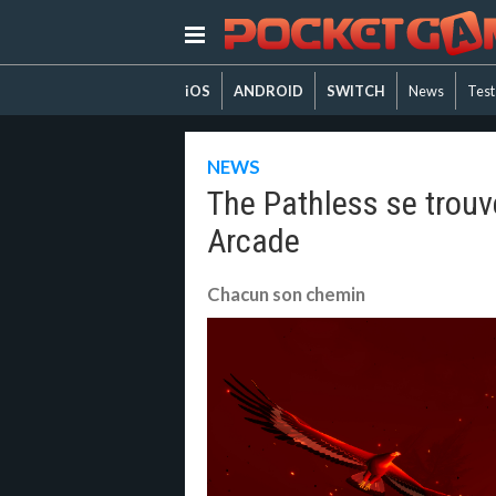
iOS
ANDROID
SWITCH
News
Test
NEWS
The Pathless se trouv
Arcade
Chacun son chemin