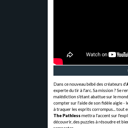
Dans ce nouveau bébé des créateurs d'
experte du tir à l'arc. Sa mission ? Se r
malédiction s'étant abattue sur le mon
compter sur l'aide de son fidèle aigle - le
à traquer les esprits corrompus... tout 
The Pathless
mettra l'accent sur l'exp
découvrir, des puzzles à résoudre et bien