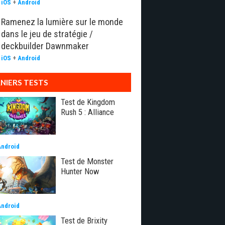
iOS
+
Android
Ramenez la lumière sur le monde
dans le jeu de stratégie /
deckbuilder Dawnmaker
iOS
+
Android
NIERS TESTS
Test de Kingdom
Rush 5 : Alliance
Android
Test de Monster
Hunter Now
Android
Test de Brixity