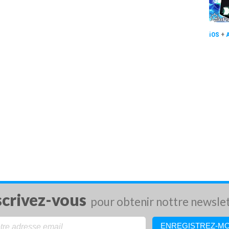
iOS
+
scrivez-vous
pour obtenir nottre newsle