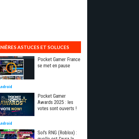
NIÈRES ASTUCES ET SOLUCES
Pocket Gamer France
se met en pause
Android
Pocket Gamer
Awards 2025 : les
votes sont ouverts !
Android
Sol's RNG (Roblox) :
quelle est l'aura la