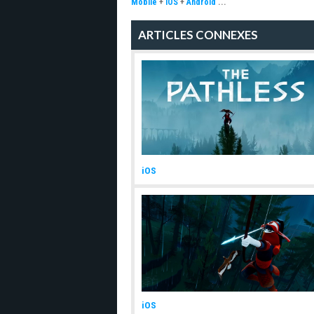
Mobile
+
iOS
+
Android
...
ARTICLES CONNEXES
iOS
iOS