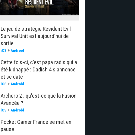
Le jeu de stratégie Resident Evil
Survival Unit est aujourd'hui de
sortie
iOS
+
Android
Cette fois-ci, c'est papa radis qui a
été kidnappé : Dadish 4 s'annonce
et se date
iOS
+
Android
Archero 2 : qu'est-ce que la Fusion
Avancée ?
iOS
+
Android
Pocket Gamer France se met en
pause