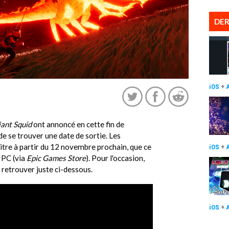
DER
iOS
+
ant Squid
ont annoncé en cette fin de
de se trouver une date de sortie. Les
itre à partir du 12 novembre prochain, que ce
iOS
+
 PC (via
Epic Games Store
). Pour l'occasion,
à retrouver juste ci-dessous.
iOS
+