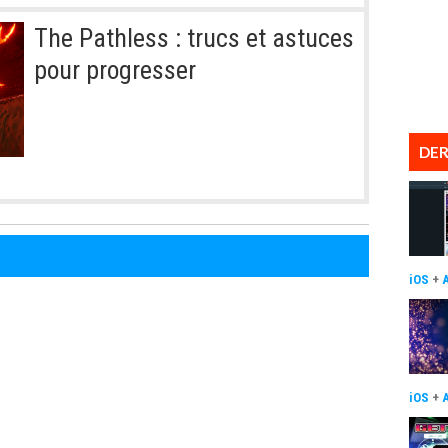
The Pathless : trucs et astuces
pour progresser
DER
iOS
+
iOS
+