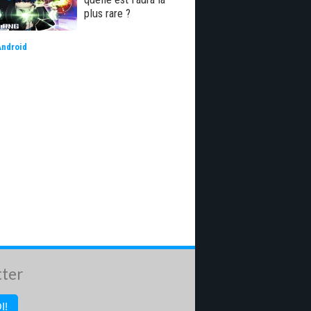
plus rare ?
Android
tter