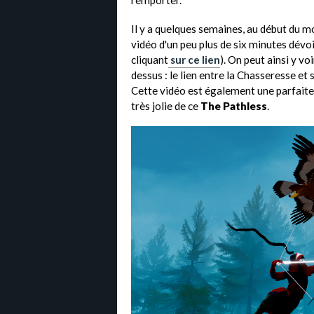
remporter.
Il y a quelques semaines, au début du m
vidéo d'un peu plus de six minutes dévo
cliquant
sur ce lien
). On peut ainsi y v
dessus : le lien entre la Chasseresse et 
Cette vidéo est également une parfaite 
très jolie de ce
The Pathless
.