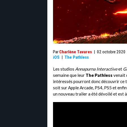
Par
Charlène Tavares
|
02 octobre 2020
iOS
|
The Pathless
Les studios
Annapurna Interactive
et
Gi
semaine que leur
The Pathless
venait 
intéressés pourront donc découvrir ce t
soit sur Apple Arcade, PS4, PS5 et enfin
un nouveau trailer a été dévoilé et est 