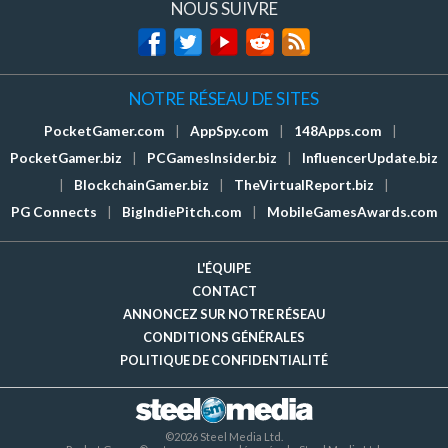
NOUS SUIVRE
NOTRE RÉSEAU DE SITES
PocketGamer.com
|
AppSpy.com
|
148Apps.com
|
PocketGamer.biz
|
PCGamesInsider.biz
|
InfluencerUpdate.biz
|
BlockchainGamer.biz
|
TheVirtualReport.biz
|
PG Connects
|
BigIndiePitch.com
|
MobileGamesAwards.com
L'ÉQUIPE
CONTACT
ANNONCEZ SUR NOTRE RÉSEAU
CONDITIONS GÉNÉRALES
POLITIQUE DE CONFIDENTIALITÉ
©2026 Steel Media Ltd.