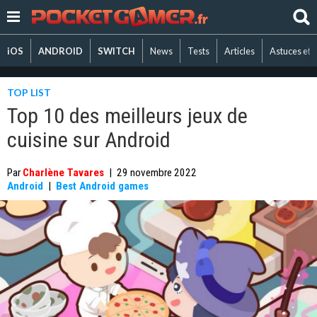
iOS
ANDROID
SWITCH
News
Tests
Articles
Astuces et 
TOP LIST
Top 10 des meilleurs jeux de
cuisine sur Android
Par
Charlène Tavares
|
29 novembre 2022
Android
|
Best Android games