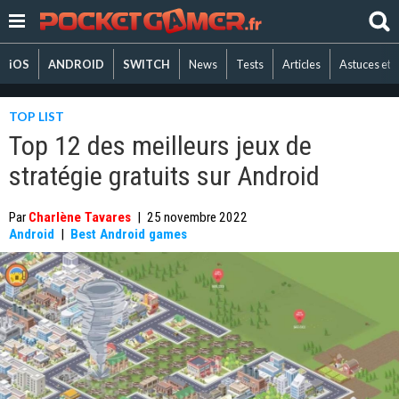
iOS
ANDROID
SWITCH
News
Tests
Articles
Astuces et 
TOP LIST
Top 12 des meilleurs jeux de
stratégie gratuits sur Android
Par
Charlène Tavares
|
25 novembre 2022
Android
|
Best Android games