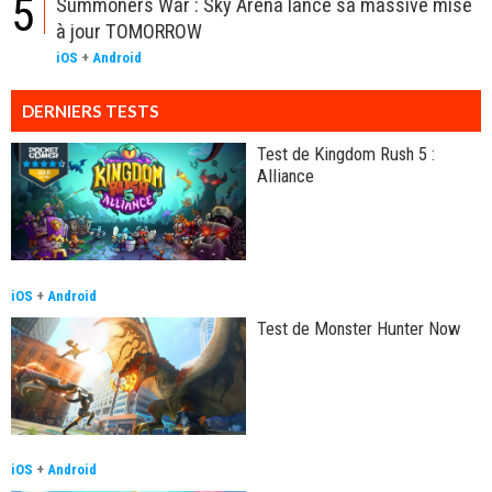
5
Summoners War : Sky Arena lance sa massive mise
à jour TOMORROW
iOS
+
Android
DERNIERS TESTS
Test de Kingdom Rush 5 :
Alliance
iOS
+
Android
Test de Monster Hunter Now
iOS
+
Android