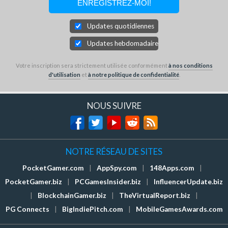
Updates quotidiennes
Updates hebdomadaires
Votre inscription sera strictement utilisée conformément
à nos conditions
d'utilisation
et
à notre politique de confidentialité
.
NOUS SUIVRE
NOTRE RÉSEAU DE SITES
PocketGamer.com
|
AppSpy.com
|
148Apps.com
|
PocketGamer.biz
|
PCGamesInsider.biz
|
InfluencerUpdate.biz
|
BlockchainGamer.biz
|
TheVirtualReport.biz
|
PG Connects
|
BigIndiePitch.com
|
MobileGamesAwards.com