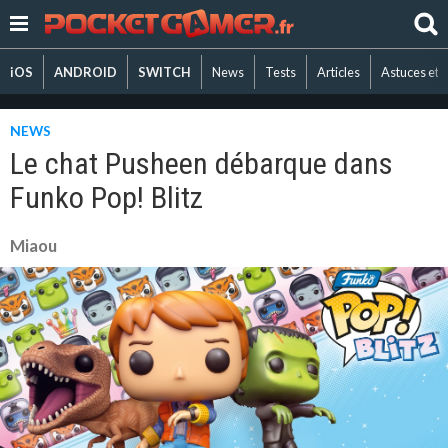
iOS
ANDROID
SWITCH
News
Tests
Articles
Astuces et 
NEWS
Le chat Pusheen débarque dans
Funko Pop! Blitz
Miaou