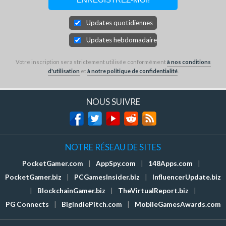
Updates quotidiennes
Updates hebdomadaires
Votre inscription sera strictement utilisée conformément
à nos conditions
d'utilisation
et
à notre politique de confidentialité
.
NOUS SUIVRE
NOTRE RÉSEAU DE SITES
PocketGamer.com
|
AppSpy.com
|
148Apps.com
|
PocketGamer.biz
|
PCGamesInsider.biz
|
InfluencerUpdate.biz
|
BlockchainGamer.biz
|
TheVirtualReport.biz
|
PG Connects
|
BigIndiePitch.com
|
MobileGamesAwards.com