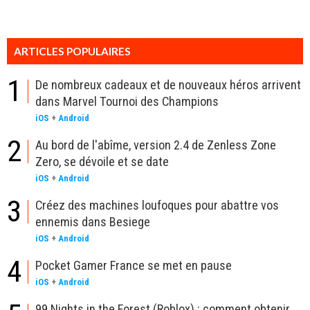
ARTICLES POPULAIRES
1
De nombreux cadeaux et de nouveaux héros arrivent
dans Marvel Tournoi des Champions
iOS
+
Android
2
Au bord de l'abîme, version 2.4 de Zenless Zone
Zero, se dévoile et se date
iOS
+
Android
3
Créez des machines loufoques pour abattre vos
ennemis dans Besiege
iOS
+
Android
4
Pocket Gamer France se met en pause
iOS
+
Android
99 Nights in the Forest (Roblox) : comment obtenir