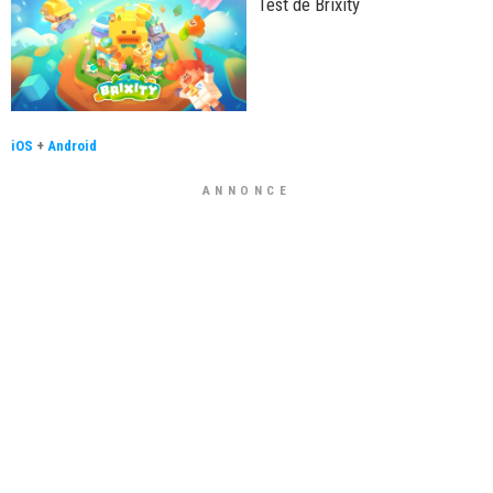
Test de Brixity
iOS
+
Android
ANNONCE