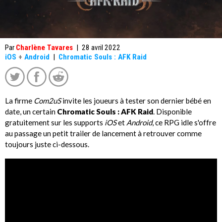
Par
Charlène Tavares
|
28 avril 2022
iOS
+
Android
|
Chromatic Souls : AFK Raid
La firme
Com2uS
invite les joueurs à tester son dernier bébé en
date, un certain
Chromatic Souls : AFK Raid
. Disponible
gratuitement sur les supports
iOS
et
Android
, ce RPG idle s'offre
au passage un petit trailer de lancement à retrouver comme
toujours juste ci-dessous.