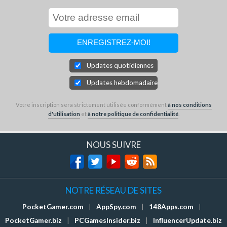
Updates quotidiennes
Updates hebdomadaires
Votre inscription sera strictement utilisée conformément
à nos conditions
d'utilisation
et
à notre politique de confidentialité
.
NOUS SUIVRE
NOTRE RÉSEAU DE SITES
PocketGamer.com
|
AppSpy.com
|
148Apps.com
|
PocketGamer.biz
|
PCGamesInsider.biz
|
InfluencerUpdate.biz