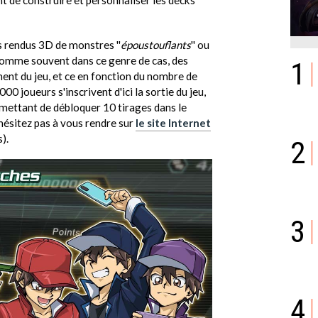
t de construire et personnaliser les decks
s rendus 3D de monstres ''
époustouflants
'' ou
 Comme souvent dans ce genre de cas, des
1
nt du jeu, et ce en fonction du nombre de
000 joueurs s'inscrivent d'ici la sortie du jeu,
ettant de débloquer 10 tirages dans le
'hésitez pas à vous rendre sur
le site Internet
).
2
3
4