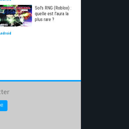
Sol's RNG (Roblox) :
quelle est l'aura la
plus rare ?
Android
tter