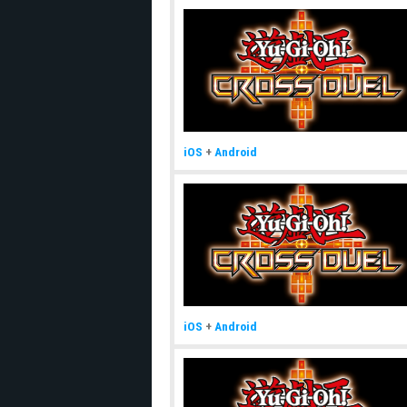
iOS
+
Android
iOS
+
Android