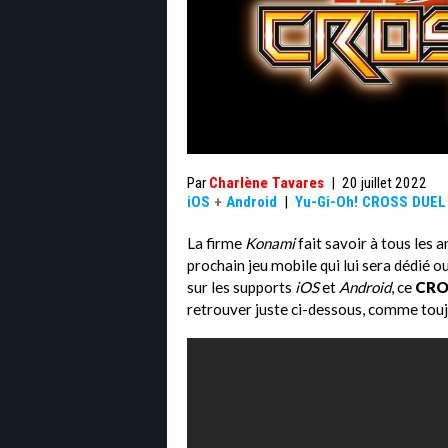
Par
Charlène Tavares
|
20 juillet 2022
iOS
+
Android
|
Yu-Gi-Oh! CROSS DUEL
La firme
Konami
fait savoir à tous les 
prochain jeu mobile qui lui sera dédié o
sur les supports
iOS
et
Android
, ce
CRO
retrouver juste ci-dessous, comme touj