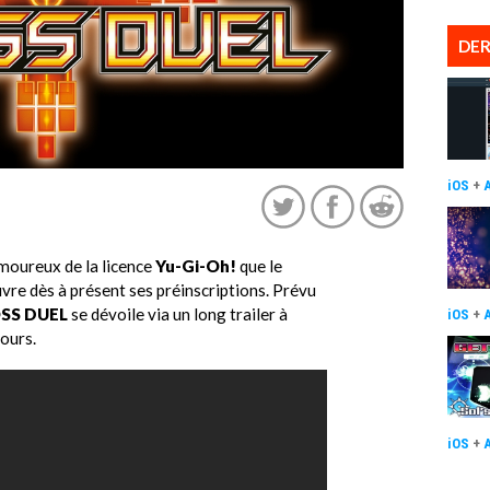
DER
iOS
+
amoureux de la licence
Yu-Gi-Oh!
que le
uvre dès à présent ses préinscriptions. Prévu
SS DUEL
se dévoile via un long trailer à
iOS
+
ours.
iOS
+