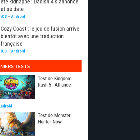
été kidnappé : Dadish 4 s'annonce
et se date
iOS
+
Android
Cozy Coast : le jeu de fusion arrive
bientôt avec une traduction
française
iOS
+
Android
NIERS TESTS
Test de Kingdom
Rush 5 : Alliance
Android
Test de Monster
Hunter Now