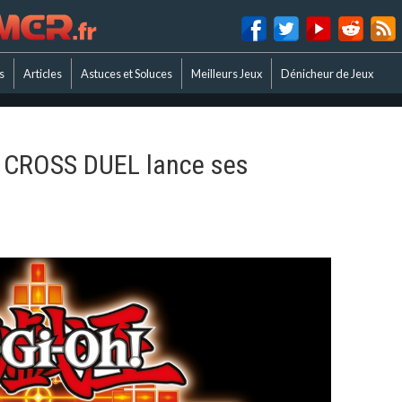
s
Articles
Astuces et Soluces
Meilleurs Jeux
Dénicheur de Jeux
h! CROSS DUEL lance ses