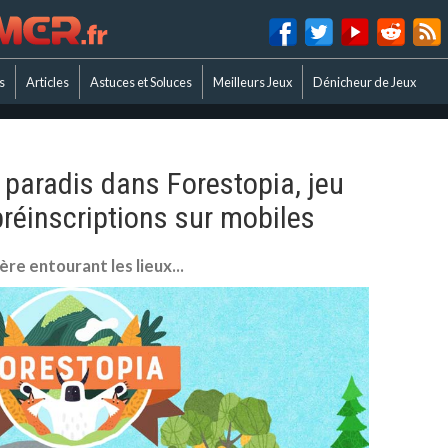
s
Articles
Astuces et Soluces
Meilleurs Jeux
Dénicheur de Jeux
 paradis dans Forestopia, jeu
préinscriptions sur mobiles
re entourant les lieux...