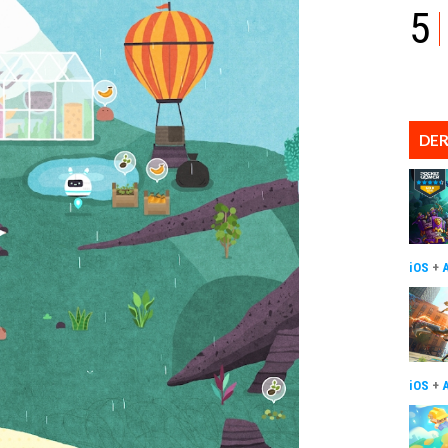
5
DER
iOS
+
iOS
+