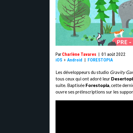
Par
Charlène Tavares
|
01 août 2022
iOS
+
Android
|
FORESTOPIA
Les développeurs du studio
Gravity Gam
tous ceux qui ont adoré leur
Desertopi
suite. Baptisée
Forestopia
, cette dern
ouvre ses préinscriptions sur les suppo