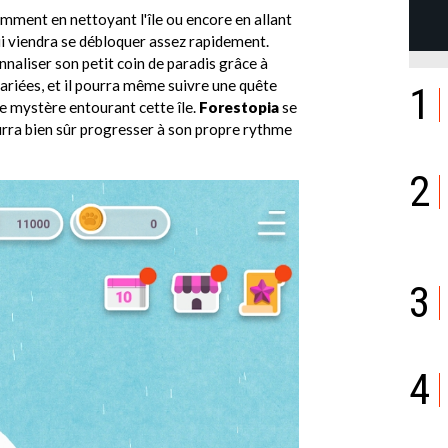
mment en nettoyant l'île ou encore en allant
ui viendra se débloquer assez rapidement.
onnaliser son petit coin de paradis grâce à
variées, et il pourra même suivre une quête
1
 le mystère entourant cette île.
Forestopia
se
urra bien sûr progresser à son propre rythme
2
3
4