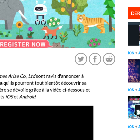
DER
iOS
+
es Arise Co., Ltd
sont ravis d'annoncer à
a
qu'ils pourront tout bientôt découvrir sa
ière se dévoile grâce à la vidéo ci-dessous et
iOS
+
rts
iOS
et
Android
.
iOS
+