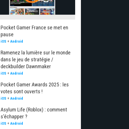
Pocket Gamer France se met en
pause
iOS
+
Android
Ramenez la lumière sur le monde
dans le jeu de stratégie /
deckbuilder Dawnmaker
iOS
+
Android
Pocket Gamer Awards 2025 : les
votes sont ouverts !
iOS
+
Android
Asylum Life (Roblox) : comment
s'échapper ?
iOS
+
Android