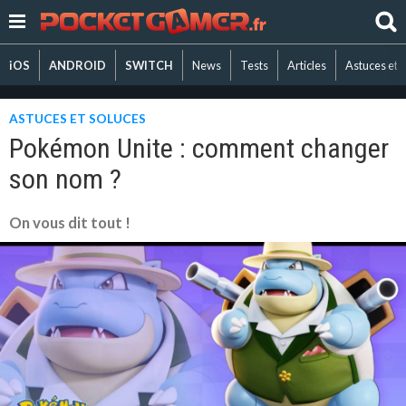
iOS
ANDROID
SWITCH
News
Tests
Articles
Astuces et 
ASTUCES ET SOLUCES
Pokémon Unite : comment changer
son nom ?
On vous dit tout !