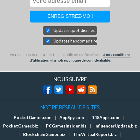
Updates quotidiennes
Updates hebdomadaires
Votre inscription sera strictement utilisée conformément
à nos conditions
d'utilisation
et
à notre politique de confidentialité
.
NOUS SUIVRE
NOTRE RÉSEAU DE SITES
PocketGamer.com
|
AppSpy.com
|
148Apps.com
|
PocketGamer.biz
|
PCGamesInsider.biz
|
InfluencerUpdate.biz
|
BlockchainGamer.biz
|
TheVirtualReport.biz
|