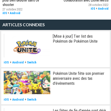
pour bien débuter dans ce
collaboration avec Lionel Messi
shooter
28 octobre 2022
iOS
+
Android
27 octobre 2022
iOS
+
Android
ARTICLES CONNEXES
[Mise à jour] Tier list des
Pokémon de Pokémon Unite
iOS
+
Android
+
Switch
Pokémon Unite fête son premier
anniversaire avec des tas
d'événements
iOS
+
Android
+
Switch
Les fêtes de fin d'année sont déjà