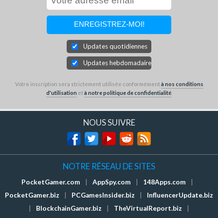
Updates quotidiennes
Updates hebdomadaires
Votre inscription sera strictement utilisée conformément
à nos conditions
d'utilisation
et
à notre politique de confidentialité
.
NOUS SUIVRE
NOTRE RÉSEAU DE SITES
PocketGamer.com
|
AppSpy.com
|
148Apps.com
|
PocketGamer.biz
|
PCGamesInsider.biz
|
InfluencerUpdate.biz
|
BlockchainGamer.biz
|
TheVirtualReport.biz
|