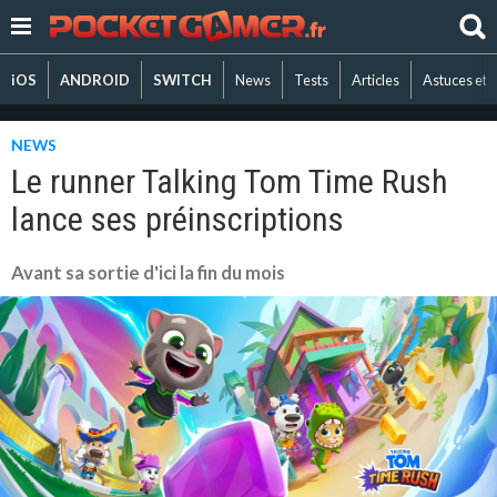
iOS
ANDROID
SWITCH
News
Tests
Articles
Astuces et 
NEWS
Le runner Talking Tom Time Rush
lance ses préinscriptions
Avant sa sortie d'ici la fin du mois