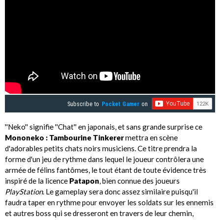
Subscribe to
Pocket Gamer
on
''Neko'' signifie ''Chat'' en japonais, et sans grande surprise ce
Mononeko : Tambourine Tinkerer
mettra en scène
d'adorables petits chats noirs musiciens. Ce titre prendra la
forme d'un jeu de rythme dans lequel le joueur contrôlera une
armée de félins fantômes, le tout étant de toute évidence très
inspiré de la licence
Patapon
, bien connue des joueurs
PlayStation
. Le gameplay sera donc assez similaire puisqu'il
faudra taper en rythme pour envoyer les soldats sur les ennemis
et autres boss qui se dresseront en travers de leur chemin,