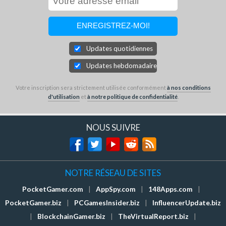
Updates quotidiennes
Updates hebdomadaires
Votre inscription sera strictement utilisée conformément
à nos conditions
d'utilisation
et
à notre politique de confidentialité
.
NOUS SUIVRE
NOTRE RÉSEAU DE SITES
PocketGamer.com
|
AppSpy.com
|
148Apps.com
|
PocketGamer.biz
|
PCGamesInsider.biz
|
InfluencerUpdate.biz
|
BlockchainGamer.biz
|
TheVirtualReport.biz
|