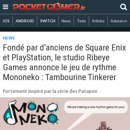
iOS
ANDROID
SWITCH
News
Tests
Articles
Astuces et 
NEWS
Fondé par d'anciens de Square Enix
et PlayStation, le studio Ribeye
Games annonce le jeu de rythme
Mononeko : Tambourine Tinkerer
Fortement inspiré par la série des Patapon