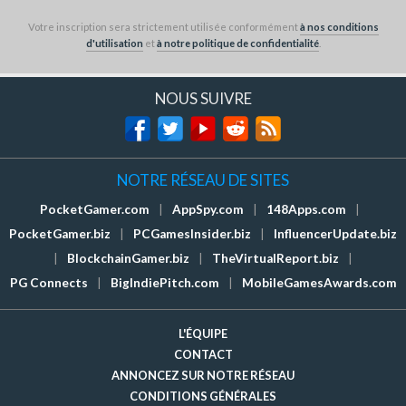
Votre inscription sera strictement utilisée conformément
à nos conditions
d'utilisation
et
à notre politique de confidentialité
.
NOUS SUIVRE
NOTRE RÉSEAU DE SITES
PocketGamer.com
|
AppSpy.com
|
148Apps.com
|
PocketGamer.biz
|
PCGamesInsider.biz
|
InfluencerUpdate.biz
|
BlockchainGamer.biz
|
TheVirtualReport.biz
|
PG Connects
|
BigIndiePitch.com
|
MobileGamesAwards.com
L'ÉQUIPE
CONTACT
ANNONCEZ SUR NOTRE RÉSEAU
CONDITIONS GÉNÉRALES