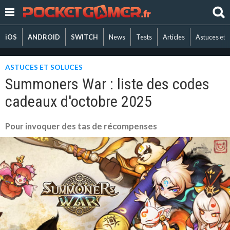
iOS
ANDROID
SWITCH
News
Tests
Articles
Astuces et 
ASTUCES ET SOLUCES
Summoners War : liste des codes
cadeaux d'octobre 2025
Pour invoquer des tas de récompenses