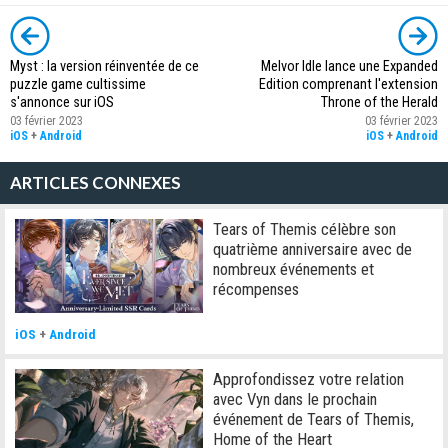
Myst : la version réinventée de ce
Melvor Idle lance une Expanded
puzzle game cultissime
Edition comprenant l'extension
s'annonce sur iOS
Throne of the Herald
03 février 2023
03 février 2023
iOS
+
Android
iOS
+
Android
ARTICLES CONNEXES
Tears of Themis célèbre son
quatrième anniversaire avec de
nombreux événements et
récompenses
iOS
+
Android
Approfondissez votre relation
avec Vyn dans le prochain
événement de Tears of Themis,
Home of the Heart