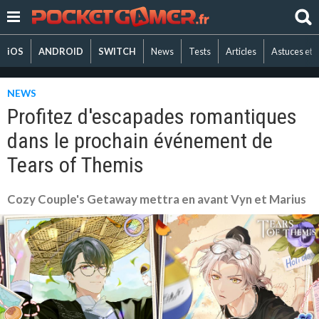
iOS
ANDROID
SWITCH
News
Tests
Articles
Astuces et 
NEWS
Profitez d'escapades romantiques
dans le prochain événement de
Tears of Themis
Cozy Couple's Getaway mettra en avant Vyn et Marius