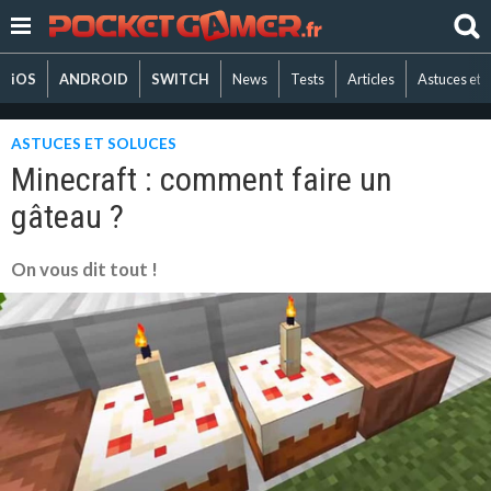
iOS
ANDROID
SWITCH
News
Tests
Articles
Astuces et 
ASTUCES ET SOLUCES
Minecraft : comment faire un
gâteau ?
On vous dit tout !