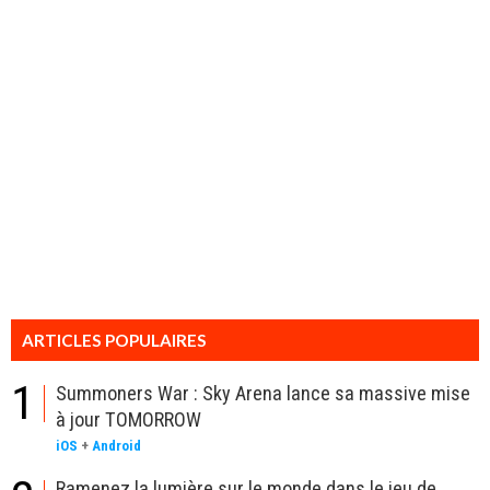
ARTICLES POPULAIRES
1
Summoners War : Sky Arena lance sa massive mise
à jour TOMORROW
iOS
+
Android
Ramenez la lumière sur le monde dans le jeu de