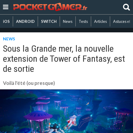
iOS
ANDROID
SWITCH
News
Tests
Articles
Astuces et 
NEWS
Sous la Grande mer, la nouvelle
extension de Tower of Fantasy, est
de sortie
Voilà l'été (ou presque)