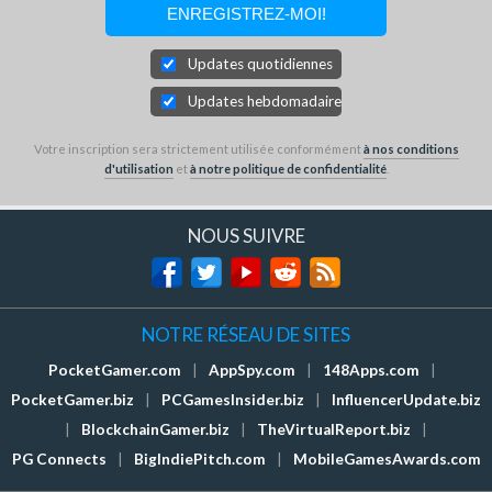
Updates quotidiennes
Updates hebdomadaires
Votre inscription sera strictement utilisée conformément
à nos conditions
d'utilisation
et
à notre politique de confidentialité
.
NOUS SUIVRE
NOTRE RÉSEAU DE SITES
PocketGamer.com
|
AppSpy.com
|
148Apps.com
|
PocketGamer.biz
|
PCGamesInsider.biz
|
InfluencerUpdate.biz
|
BlockchainGamer.biz
|
TheVirtualReport.biz
|
PG Connects
|
BigIndiePitch.com
|
MobileGamesAwards.com