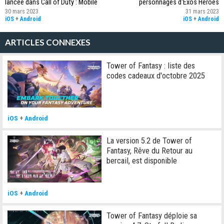
lancée dans Call of Duty : Mobile
personnages d'Exos Heroes
30 mars 2023
31 mars 2023
iOS
+
Android
iOS
+
Android
ARTICLES CONNEXES
Tower of Fantasy : liste des
codes cadeaux d'octobre 2025
iOS
+
Android
La version 5.2 de Tower of
Fantasy, Rêve du Retour au
bercail, est disponible
iOS
+
Android
Tower of Fantasy déploie sa