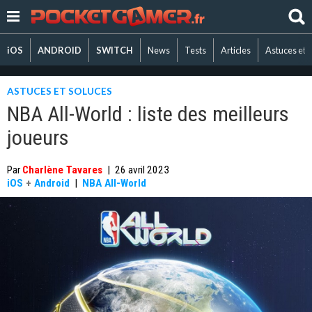
iOS
ANDROID
SWITCH
News
Tests
Articles
Astuces et 
ASTUCES ET SOLUCES
NBA All-World : liste des meilleurs
joueurs
Par
Charlène Tavares
|
26 avril 2023
iOS
+
Android
|
NBA All-World