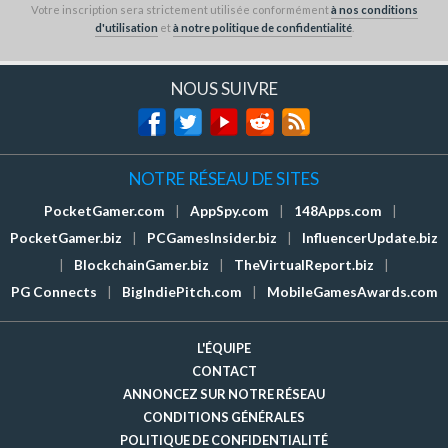
Votre inscription sera strictement utilisée conformément
à nos conditions
d'utilisation
et
à notre politique de confidentialité
.
NOUS SUIVRE
NOTRE RÉSEAU DE SITES
PocketGamer.com
|
AppSpy.com
|
148Apps.com
|
PocketGamer.biz
|
PCGamesInsider.biz
|
InfluencerUpdate.biz
|
BlockchainGamer.biz
|
TheVirtualReport.biz
|
PG Connects
|
BigIndiePitch.com
|
MobileGamesAwards.com
L'ÉQUIPE
CONTACT
ANNONCEZ SUR NOTRE RÉSEAU
CONDITIONS GÉNÉRALES
POLITIQUE DE CONFIDENTIALITÉ