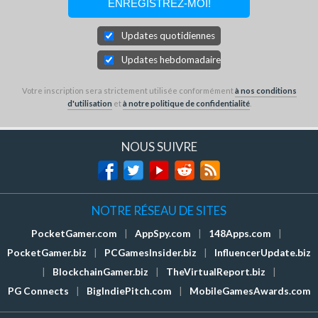
Updates quotidiennes
Updates hebdomadaires
Votre inscription sera strictement utilisée conformément
à nos conditions
d'utilisation
et
à notre politique de confidentialité
.
NOUS SUIVRE
NOTRE RÉSEAU DE SITES
PocketGamer.com
|
AppSpy.com
|
148Apps.com
|
PocketGamer.biz
|
PCGamesInsider.biz
|
InfluencerUpdate.biz
|
BlockchainGamer.biz
|
TheVirtualReport.biz
|
PG Connects
|
BigIndiePitch.com
|
MobileGamesAwards.com