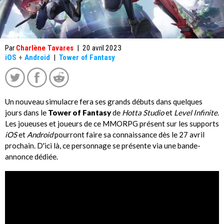
Par
Charlène Tavares
|
20 avril 2023
iOS
+
Android
|
Tower of Fantasy
Un nouveau simulacre fera ses grands débuts dans quelques
jours dans le
Tower of Fantasy
de
Hotta Studio
et
Level Infinite
.
Les joueuses et joueurs de ce MMORPG présent sur les supports
iOS
et
Android
pourront faire sa connaissance dès le 27 avril
prochain. D'ici là, ce personnage se présente via une bande-
annonce dédiée.