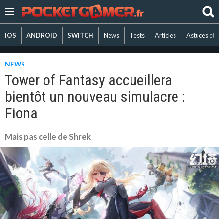
iOS
ANDROID
SWITCH
News
Tests
Articles
Astuces et 
NEWS
Tower of Fantasy accueillera
bientôt un nouveau simulacre :
Fiona
Mais pas celle de Shrek