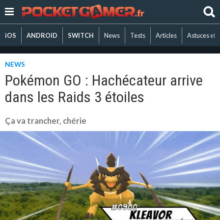
iOS
ANDROID
SWITCH
News
Tests
Articles
Astuces et 
NEWS
Pokémon GO : Hachécateur arrive
dans les Raids 3 étoiles
Ça va trancher, chérie