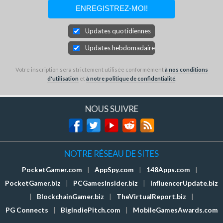
Updates quotidiennes
Updates hebdomadaires
Votre inscription sera strictement utilisée conformément
à nos conditions
d'utilisation
et
à notre politique de confidentialité
.
NOUS SUIVRE
NOTRE RÉSEAU DE SITES
PocketGamer.com
|
AppSpy.com
|
148Apps.com
|
PocketGamer.biz
|
PCGamesInsider.biz
|
InfluencerUpdate.biz
|
BlockchainGamer.biz
|
TheVirtualReport.biz
|
PG Connects
|
BigIndiePitch.com
|
MobileGamesAwards.com