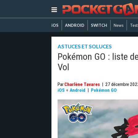
iOS
ANDROID
SWITCH
News
Test
ASTUCES ET SOLUCES
Pokémon GO : liste d
Vol
Par
Charlène Tavares
|
27 décembre 202
iOS
+
Android
|
Pokémon GO