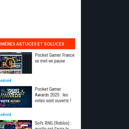
NIÈRES ASTUCES ET SOLUCES
Pocket Gamer France
se met en pause
Android
Pocket Gamer
Awards 2025 : les
votes sont ouverts !
Android
Sol's RNG (Roblox) :
quelle est l'aura la