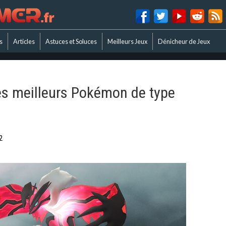
s
Articles
Astuces et Soluces
Meilleurs Jeux
Dénicheur de Jeux
es meilleurs Pokémon de type
2