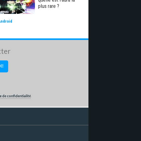
plus rare ?
Android
tter
e de confidentialité
.