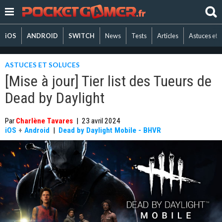
iOS
ANDROID
SWITCH
News
Tests
Articles
Astuces et 
ASTUCES ET SOLUCES
[Mise à jour] Tier list des Tueurs de
Dead by Daylight
Par
Charlène Tavares
|
23 avril 2024
iOS
+
Android
|
Dead by Daylight Mobile - BHVR