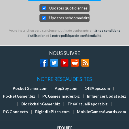
Updates quotidiennes
Updates hebdomadaires
Votre inscription sera strictement utilisée conformément
à nos conditions
d'utilisation
et
à notre politique de confidentialité
.
NOUS SUIVRE
NOTRE RÉSEAU DE SITES
PocketGamer.com
|
AppSpy.com
|
148Apps.com
|
PocketGamer.biz
|
PCGamesInsider.biz
|
InfluencerUpdate.biz
|
BlockchainGamer.biz
|
TheVirtualReport.biz
|
PG Connects
|
BigIndiePitch.com
|
MobileGamesAwards.com
L'ÉQUIPE