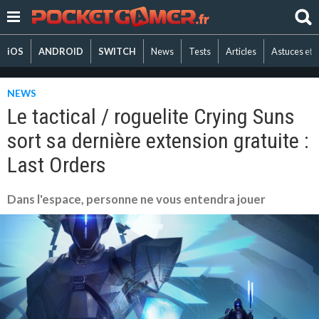
iOS
ANDROID
SWITCH
News
Tests
Articles
Astuces et 
NEWS
Le tactical / roguelite Crying Suns
sort sa dernière extension gratuite :
Last Orders
Dans l'espace, personne ne vous entendra jouer