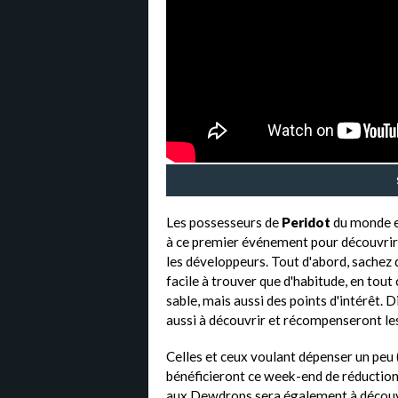
Les possesseurs de
Peridot
du monde en
à ce premier événement pour découvrir 
les développeurs. Tout d'abord, sachez
facile à trouver que d'habitude, en tout 
sable, mais aussi des points d'intérêt. 
aussi à découvrir et récompenseront le
Celles et ceux voulant dépenser un peu
bénéficieront ce week-end de réductions
aux Dewdrops sera également à découvr