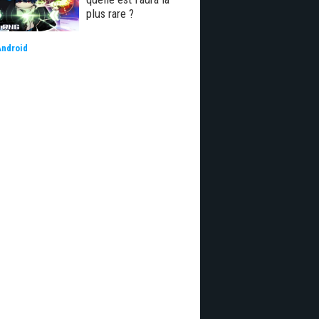
plus rare ?
Android