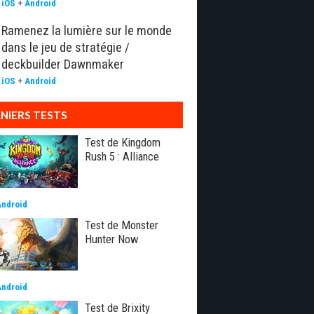
iOS
+
Android
Ramenez la lumière sur le monde
dans le jeu de stratégie /
deckbuilder Dawnmaker
iOS
+
Android
NIERS TESTS
Test de Kingdom
Rush 5 : Alliance
Android
Test de Monster
Hunter Now
Android
Test de Brixity