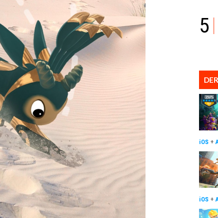
5
DER
iOS
+
iOS
+