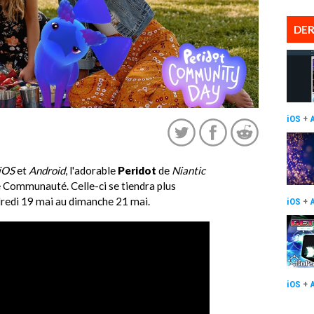
DER
iOS
+
iOS
et
Android
, l'adorable
Peridot
de
Niantic
 Communauté. Celle-ci se tiendra plus
redi 19 mai au dimanche 21 mai.
iOS
+
iOS
+