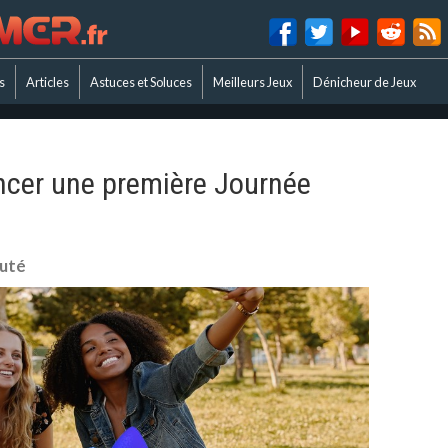
s
Articles
Astuces et Soluces
Meilleurs Jeux
Dénicheur de Jeux
ancer une première Journée
uté