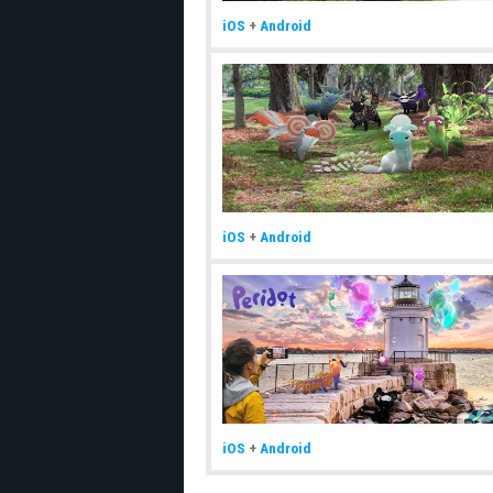
iOS
+
Android
iOS
+
Android
iOS
+
Android