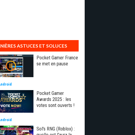
NIÈRES ASTUCES ET SOLUCES
Pocket Gamer France
se met en pause
Android
Pocket Gamer
Awards 2025 : les
votes sont ouverts !
Android
Sol's RNG (Roblox) :
quelle est l'aura la