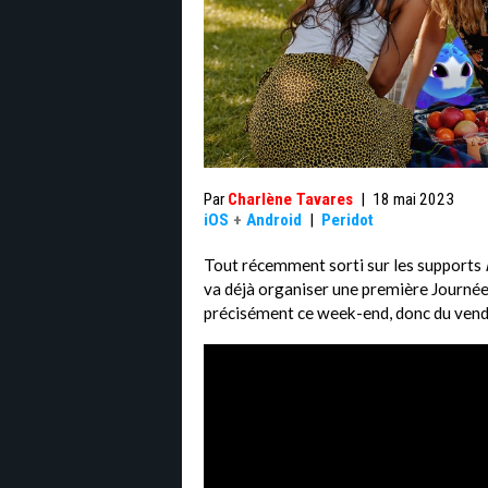
Par
Charlène Tavares
|
18 mai 2023
iOS
+
Android
|
Peridot
Tout récemment sorti sur les supports
va déjà organiser une première Journée
précisément ce week-end, donc du vend