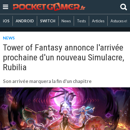
iOS
ANDROID
SWITCH
News
Tests
Articles
Astuces et 
NEWS
Tower of Fantasy annonce l'arrivée
prochaine d'un nouveau Simulacre,
Rubilia
Son arrivée marquera la fin d'un chapitre