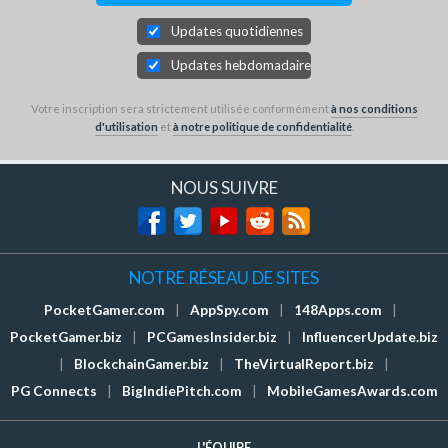
Updates quotidiennes
Updates hebdomadaires
Votre inscription sera strictement utilisée conformément
à nos conditions
d'utilisation
et
à notre politique de confidentialité
.
NOUS SUIVRE
NOTRE RÉSEAU DE SITES
PocketGamer.com
|
AppSpy.com
|
148Apps.com
|
PocketGamer.biz
|
PCGamesInsider.biz
|
InfluencerUpdate.biz
|
BlockchainGamer.biz
|
TheVirtualReport.biz
|
PG Connects
|
BigIndiePitch.com
|
MobileGamesAwards.com
L'ÉQUIPE