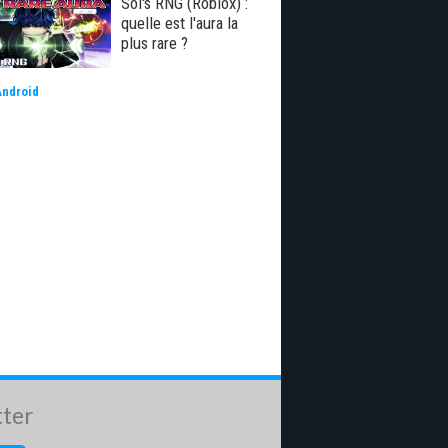
Sol's RNG (Roblox) :
quelle est l'aura la
plus rare ?
Android
tter