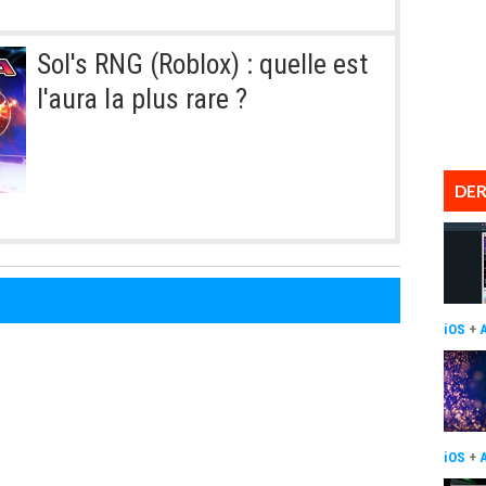
Sol's RNG (Roblox) : quelle est
l'aura la plus rare ?
DER
iOS
+
iOS
+