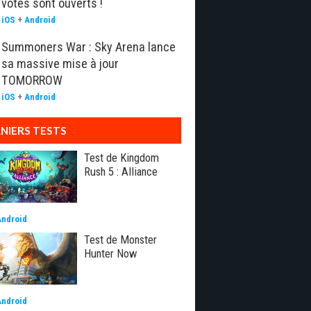
votes sont ouverts !
iOS
+
Android
Summoners War : Sky Arena lance
sa massive mise à jour
TOMORROW
iOS
+
Android
NIERS TESTS
Test de Kingdom
Rush 5 : Alliance
Android
Test de Monster
Hunter Now
Android