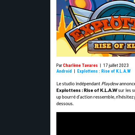
Par
Charlène Tavares
|
17 juillet 2023
Android
|
Explottens : Rise of K.L.A.W
Le studio indépendant
Playdew
annonce 
Explottens : Rise of K.L.A.W
sur les 
up bourré d’action ressemble, n’hésitez p
dessous.