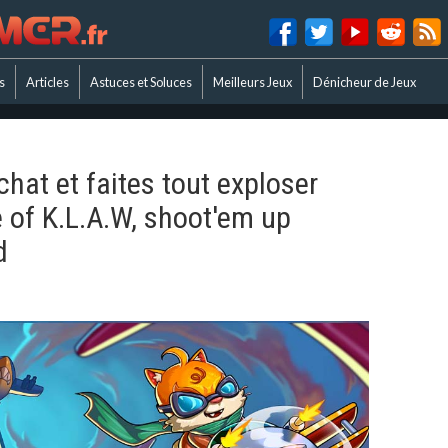
s
Articles
Astuces et Soluces
Meilleurs Jeux
Dénicheur de Jeux
hat et faites tout exploser
e of K.L.A.W, shoot'em up
d