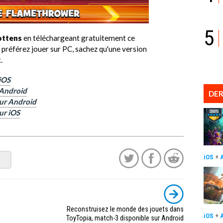
5
ottens
en téléchargeant gratuitement ce
s préférez jouer sur PC, sachez qu'une version
.
 iOS
r Android
DER
sur Android
ur iOS
iOS
+
Reconstruisez le monde des jouets dans
iOS
+
ToyTopia, match-3 disponible sur Android