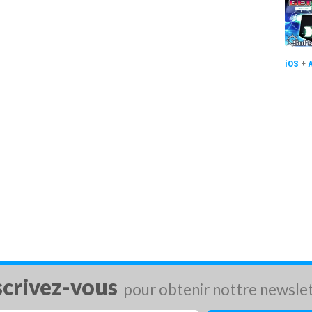
iOS
+
scrivez-vous
pour obtenir nottre newsle