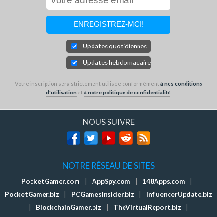
Updates quotidiennes
Updates hebdomadaires
Votre inscription sera strictement utilisée conformément
à nos conditions
d'utilisation
et
à notre politique de confidentialité
.
NOUS SUIVRE
NOTRE RÉSEAU DE SITES
PocketGamer.com
|
AppSpy.com
|
148Apps.com
|
PocketGamer.biz
|
PCGamesInsider.biz
|
InfluencerUpdate.biz
|
BlockchainGamer.biz
|
TheVirtualReport.biz
|