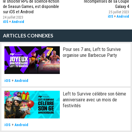
le shooter RPG de science-fiction
récompenses de sa Coupe
de Seasun Games, est disponible
Galaxy 4
sur iOS et Android
25 juillet 2023
iOS
+
Android
24 juillet 2023
iOS
+
Android
ARTICLES CONNEXES
Pour ses 7 ans, Left to Survive
organise une Barbecue Party
iOS
+
Android
Left to Survive célèbre son 6ème
anniversaire avec un mois de
festivités
iOS
+
Android