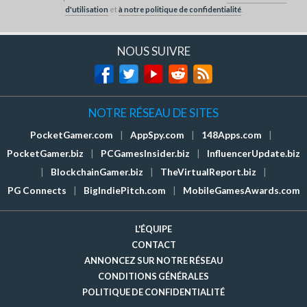
d'utilisation
et
à notre politique de confidentialité
.
NOUS SUIVRE
NOTRE RÉSEAU DE SITES
PocketGamer.com
|
AppSpy.com
|
148Apps.com
|
PocketGamer.biz
|
PCGamesInsider.biz
|
InfluencerUpdate.biz
|
BlockchainGamer.biz
|
TheVirtualReport.biz
|
PG Connects
|
BigIndiePitch.com
|
MobileGamesAwards.com
L'ÉQUIPE
CONTACT
ANNONCEZ SUR NOTRE RÉSEAU
CONDITIONS GÉNÉRALES
POLITIQUE DE CONFIDENTIALITÉ