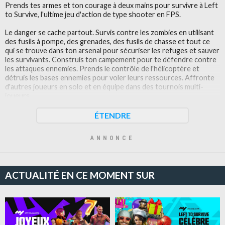
Prends tes armes et ton courage à deux mains pour survivre à Left
to Survive, l'ultime jeu d'action de type shooter en FPS.
Le danger se cache partout. Survis contre les zombies en utilisant
des fusils à pompe, des grenades, des fusils de chasse et tout ce
qui se trouve dans ton arsenal pour sécuriser les refuges et sauver
les survivants. Construis ton campement pour te défendre contre
les attaques ennemies. Prends le contrôle de l'hélicoptère et
détruis les bases ennemies pour voler leurs ressources. Affronte
d'autres joueurs en solo et en équipe dans des tournois multi-
joueurs.
Tue des hordes de zombies
ÉTENDRE
Sauve des survivants et purge des zones infestées de zombies en
utilisant tout un panel d'armes à la puissance de tir intense.
ANNONCE
Détruis des bases depuis un hélicoptère
Prends le contrôle de l'hélicoptère et déverse une pluie de balles
sur la base de ton adversaire pour voler ses ressources
ACTUALITÉ EN CE MOMENT SUR
JcJ intense
Tu penses que les zombies sont des ennemis mortels ? Teste tes
capacités de survie contre d'autres joueurs en mode solo et en
parties 2c2.