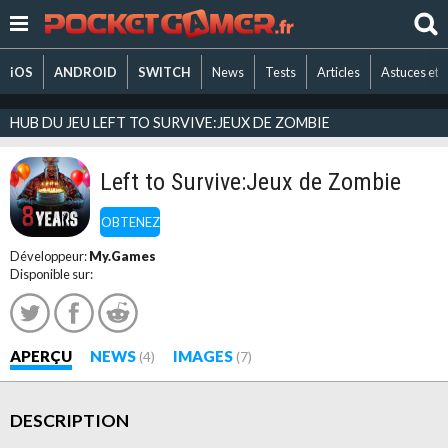
iOS
ANDROID
SWITCH
News
Tests
Articles
Astuces et 
HUB DU JEU LEFT TO SURVIVE:JEUX DE ZOMBIE
Left to Survive:Jeux de Zombie
OBTENEZ
Développeur:
My.Games
Disponible sur:
APERÇU
NEWS
IMAGES
(4)
(7)
DESCRIPTION