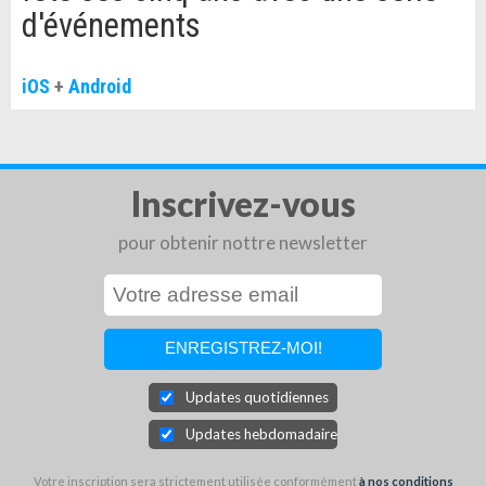
d'événements
avant la fin de la période en cours. Le compte sera débité pour le
renouvellement dans les 24 heures précédant la fin de la période en
cours, au tarif de ton abonnement sélectionné ci-dessus.
iOS
+
Android
Les abonnements peuvent être gérés par l'utilisateur et le
renouvellement automatique peut être désactivé en accédant aux
paramètres du compte de l'utilisateur après l'achat. Aucune
annulation de l'abonnement en cours n'est autorisée pendant la
période d'abonnement active.
Inscrivez-vous
pour obtenir nottre newsletter
Updates quotidiennes
Updates hebdomadaires
Votre inscription sera strictement utilisée conformément
à nos conditions