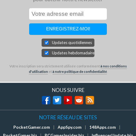
Updates quotidiennes
Updates hebdomadaires
Votre inscription sera strictement utilisée conformément
à nos conditions
d'utilisation
et
à notre politique de confidentialité
.
NOUS SUIVRE
NOTRE RÉSEAU DE SITES
PocketGamer.com
|
AppSpy.com
|
148Apps.com
|
PocketGamer.biz
|
PCGamesInsider.biz
|
InfluencerUpdate.biz