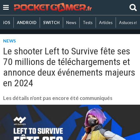
iOS
ANDROID
SWITCH
News
Tests
Articles
Astuces et 
NEWS
Le shooter Left to Survive fête ses
70 millions de téléchargements et
annonce deux événements majeurs
en 2024
Les détails n'ont pas encore été communiqués