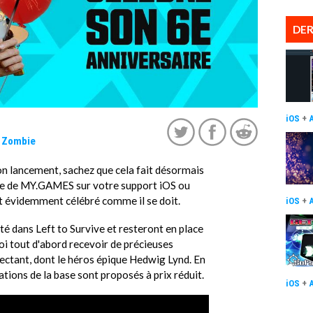
DER
iOS
+
e Zombie
son lancement, sachez que cela fait désormais
tre de MY.GAMES sur votre support iOS ou
st évidemment célébré comme il se doit.
iOS
+
té dans Left to Survive et resteront en place
quoi tout d'abord recevoir de précieuses
tant, dont le héros épique Hedwig Lynd. En
ations de la base sont proposés à prix réduit.
iOS
+