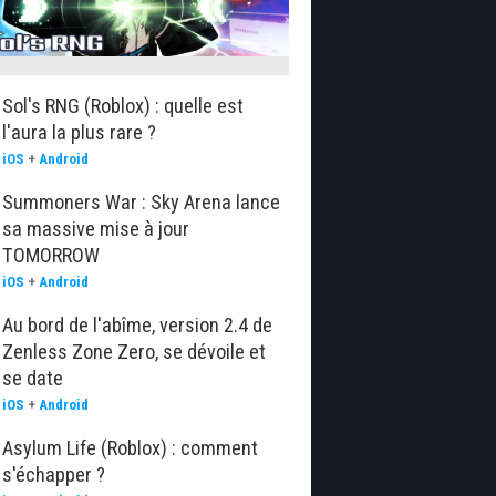
Sol's RNG (Roblox) : quelle est
l'aura la plus rare ?
iOS
+
Android
Summoners War : Sky Arena lance
sa massive mise à jour
TOMORROW
iOS
+
Android
Au bord de l'abîme, version 2.4 de
Zenless Zone Zero, se dévoile et
se date
iOS
+
Android
Asylum Life (Roblox) : comment
s'échapper ?