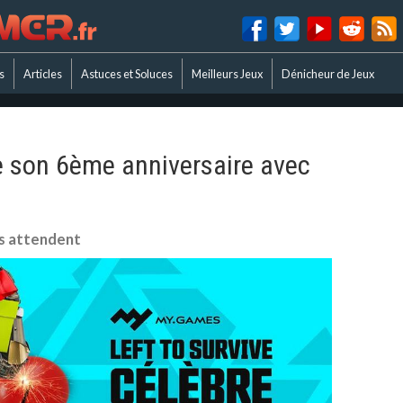
s
Articles
Astuces et Soluces
Meilleurs Jeux
Dénicheur de Jeux
re son 6ème anniversaire avec
s attendent