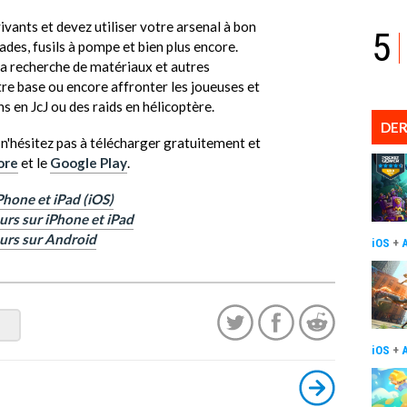
vants et devez utiliser votre arsenal à bon
5
nades, fusils à pompe et bien plus encore.
la recherche de matériaux et autres
tre base ou encore affronter les joueuses et
 en JcJ ou des raids en hélicoptère.
DER
, n'hésitez pas à télécharger gratuitement et
ore
et le
Google Play
.
Phone et iPad (iOS)
urs sur iPhone et iPad
eurs sur Android
iOS
+
iOS
+