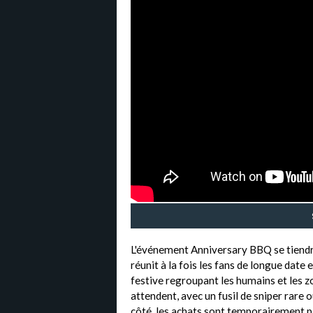
L'événement Anniversary BBQ se tiendra 
réunit à la fois les fans de longue dat
festive regroupant les humains et les z
attendent, avec un fusil de sniper rare 
côté, les achats sont temporairement 