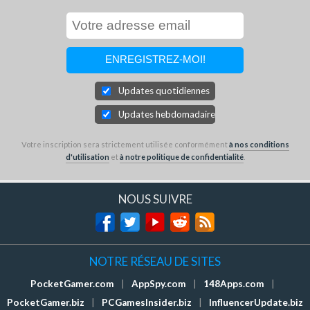
Updates quotidiennes
Updates hebdomadaires
Votre inscription sera strictement utilisée conformément
à nos conditions
d'utilisation
et
à notre politique de confidentialité
.
NOUS SUIVRE
NOTRE RÉSEAU DE SITES
PocketGamer.com
|
AppSpy.com
|
148Apps.com
|
PocketGamer.biz
|
PCGamesInsider.biz
|
InfluencerUpdate.biz