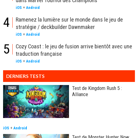
dans Marvel Tournoi des Champions
iOS
+
Android
4
Ramenez la lumière sur le monde dans le jeu de
stratégie / deckbuilder Dawnmaker
iOS
+
Android
5
Cozy Coast : le jeu de fusion arrive bientôt avec une
traduction française
iOS
+
Android
DERNIERS TESTS
Test de Kingdom Rush 5 :
Alliance
iOS
+
Android
Test de Monster Hunter Now