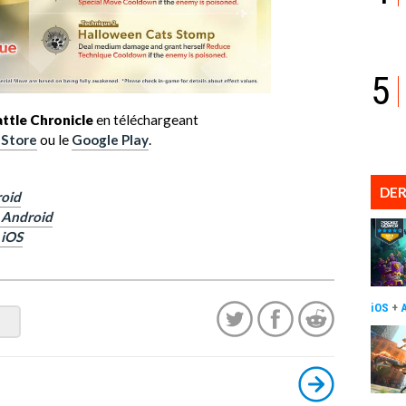
5
ttle Chronicle
en téléchargeant
 Store
ou le
Google Play
.
DER
roid
r Android
 iOS
iOS
+