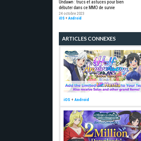
Undawn : trucs et astuces pour bien
débuter dans ce MMO de survie
24 octobre 2023
iOS
+
Android
ARTICLES CONNEXES
iOS
+
Android