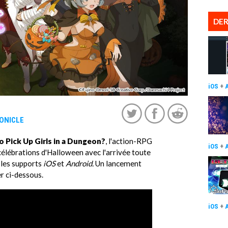
DER
iOS
+
ONICLE
o Pick Up Girls in a Dungeon?
, l'action-RPG
iOS
+
célébrations d'Halloween avec l'arrivée toute
 les supports
iOS
et
Android.
Un lancement
er ci-dessous.
iOS
+