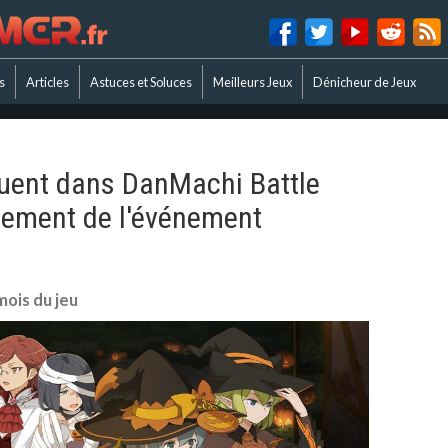
s
Articles
Astuces et Soluces
Meilleurs Jeux
Dénicheur de Jeux
quent dans DanMachi Battle
ncement de l'événement
mois du jeu