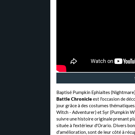
Baptisé Pumpkin Ephialtes (Nightmare)
Battle Chronicle
est l'occasion de déc
jour grâce à des costumes thématiques.
Witch - Adventurer) et Syr (Pumpkin Wit
suivre une histoire originale prenant p
située à l'extérieur d'Orario. Divers b
d'amélioration, sont de leur côté à réc