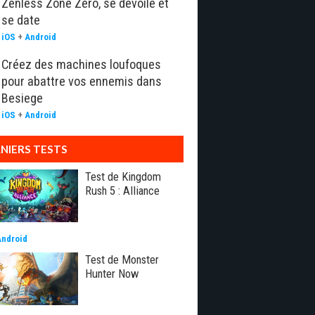
Zenless Zone Zero, se dévoile et
se date
iOS
+
Android
Créez des machines loufoques
pour abattre vos ennemis dans
Besiege
iOS
+
Android
NIERS TESTS
Test de Kingdom
Rush 5 : Alliance
Android
Test de Monster
Hunter Now