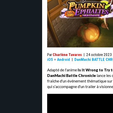
Par
Charlène Tavares
|
24 octobre 2023
iOS
+
Android
|
DanMachi BATTLE CHR
Adapté de l'anime
Is It Wrong to Try t
DanMachi Battle Chronicle
lance les 
fraîche d'un événement thématique sur
qui s'accompagne d'un trailer à visionn