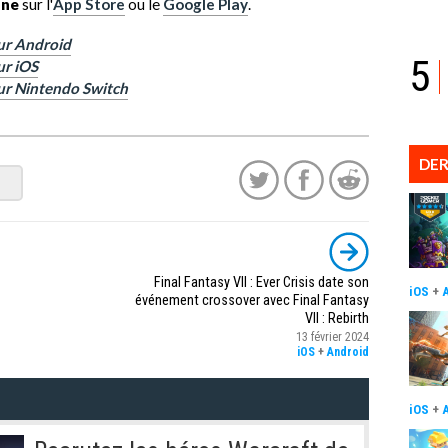
one
sur l'
App Store
ou le
Google Play
.
sur Android
5
ur iOS
sur Nintendo Switch
DER
Final Fantasy VII : Ever Crisis date son
iOS
+
événement crossover avec Final Fantasy
VII : Rebirth
13 février 2024
iOS
+
Android
iOS
+