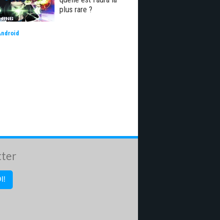
plus rare ?
Android
tter