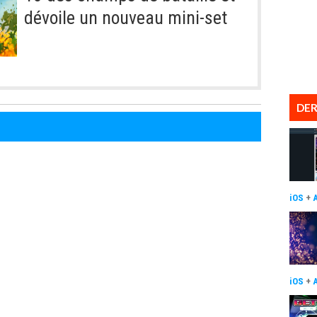
dévoile un nouveau mini-set
DER
iOS
+
iOS
+