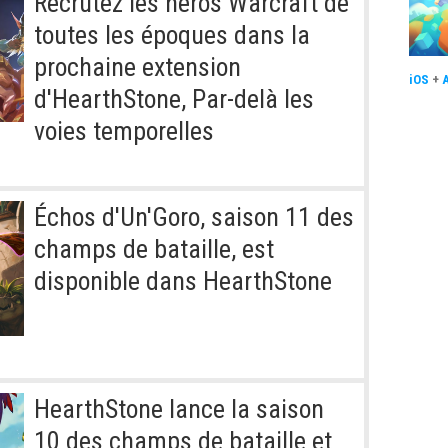
Recrutez les héros Warcraft de
toutes les époques dans la
prochaine extension
iOS
+
d'HearthStone, Par-delà les
voies temporelles
Échos d'Un'Goro, saison 11 des
champs de bataille, est
disponible dans HearthStone
HearthStone lance la saison
10 des champs de bataille et