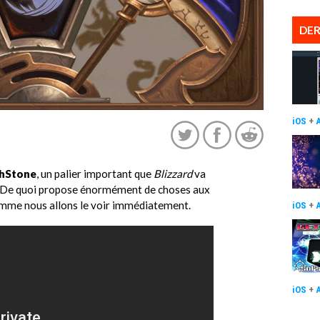
DER
iOS
+
hStone
, un palier important que
Blizzard
va
. De quoi propose énormément de choses aux
omme nous allons le voir immédiatement.
iOS
+
iOS
+