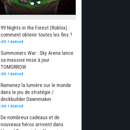
99 Nights in the Forest (Roblox) :
comment obtenir toutes les fins ?
iOS
+
Android
Summoners War : Sky Arena lance
sa massive mise à jour
TOMORROW
iOS
+
Android
Ramenez la lumière sur le monde
dans le jeu de stratégie /
deckbuilder Dawnmaker
iOS
+
Android
De nombreux cadeaux et de
nouveaux héros arrivent dans