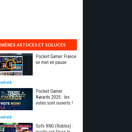
NIÈRES ASTUCES ET SOLUCES
Pocket Gamer France
se met en pause
Android
Pocket Gamer
Awards 2025 : les
votes sont ouverts !
Android
Sol's RNG (Roblox) :
quelle est l'aura la