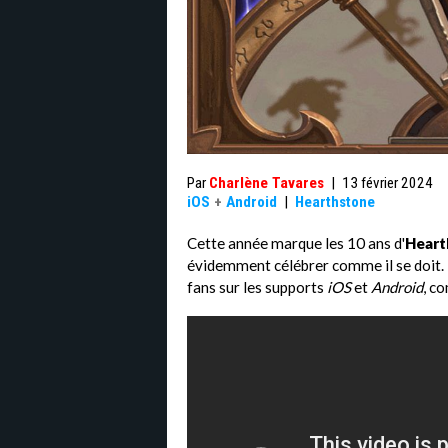
Par
Charlène Tavares
|
13 février 2024
iOS
+
Android
|
Hearthstone
Cette année marque les 10 ans d'
Heart
évidemment célébrer comme il se doit
fans sur les supports
iOS
et
Android
, c