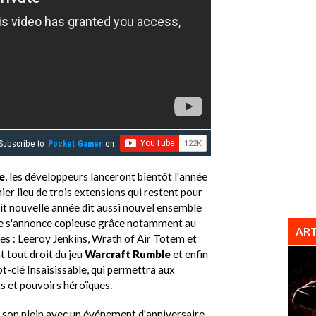
Subscribe to
Pocket Gamer
on
e
, les développeurs lanceront bientôt l'année
r lieu de trois extensions qui restent pour
it nouvelle année dit aussi nouvel ensemble
se s'annonce copieuse grâce notamment au
ART
es : Leeroy Jenkins, Wrath of Air Totem et
t tout droit du jeu
Warcraft Rumble
et enfin
t-clé Insaisissable, qui permettra aux
ts et pouvoirs héroïques.
a son plein avec un événement d'anniversaire