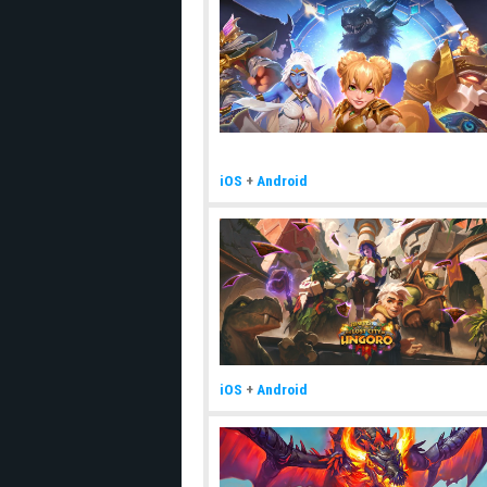
iOS
+
Android
iOS
+
Android