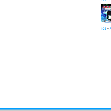
iOS
+