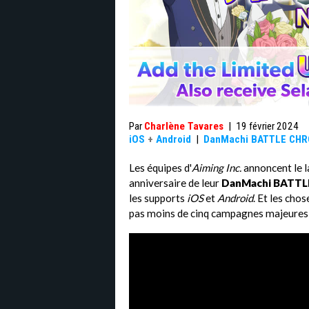
Par
Charlène Tavares
|
19 février 2024
iOS
+
Android
|
DanMachi BATTLE CHR
Les équipes d'
Aiming Inc.
annoncent le l
anniversaire de leur
DanMachi BATT
les supports
iOS
et
Android
. Et les cho
pas moins de cinq campagnes majeures s