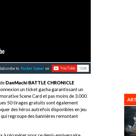
Subscribe to
Pocket Gamer
on
 de
DanMachi BATTLE CHRONICLE
onnexion un ticket gacha garantissant un
orative Scene Card et pas moins de 3.000
ART
lques 50 tirages gratuits sont également
quer des héros autrefois disponibles en jeu
e qui regroupe des bannières remontant
aux à récupérer pour ce demi-anniversaire