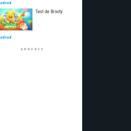
Android
Test de Brixity
Android
ANNONCE