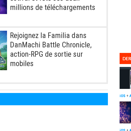
millions de téléchargements
Rejoignez la Familia dans
DanMachi Battle Chronicle,
action-RPG de sortie sur
DER
mobiles
iOS
+
iOS
+