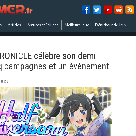
s
Articles
Astuces et Soluces
Meilleurs Jeux
Dénicheur de Jeux
ONICLE célèbre son demi-
nq campagnes et un événement
bués