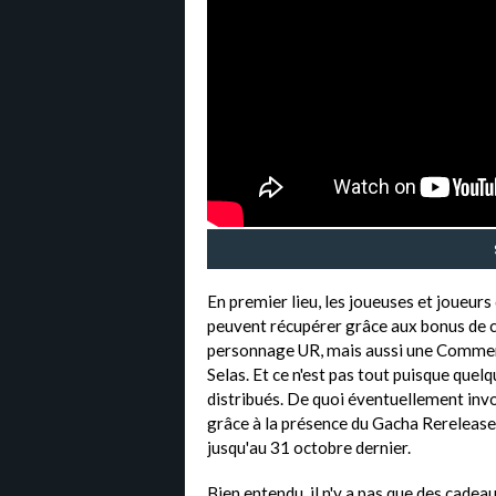
En premier lieu, les joueuses et joueurs
peuvent récupérer grâce aux bonus de c
personnage UR, mais aussi une Commem
Selas. Et ce n'est pas tout puisque que
distribués. De quoi éventuellement invo
grâce à la présence du Gacha Rereleas
jusqu'au 31 octobre dernier.
Bien entendu, il n'y a pas que des cade