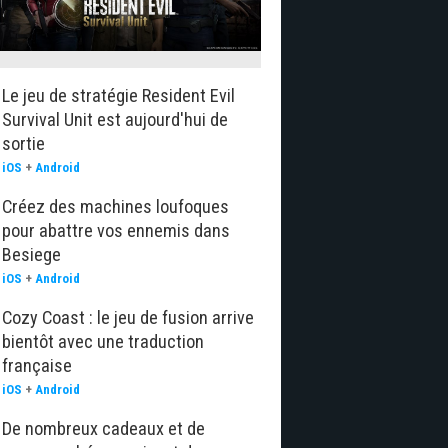
Le jeu de stratégie Resident Evil
Survival Unit est aujourd'hui de
sortie
iOS
+
Android
Créez des machines loufoques
pour abattre vos ennemis dans
Besiege
iOS
+
Android
Cozy Coast : le jeu de fusion arrive
bientôt avec une traduction
française
iOS
+
Android
De nombreux cadeaux et de