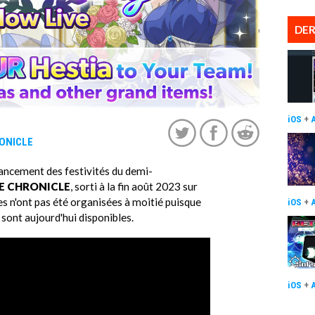
DER
iOS
+
ONICLE
ancement des festivités du demi-
LE CHRONICLE
, sorti à la fin août 2023 sur
ses n'ont pas été organisées à moitié puisque
iOS
+
ont aujourd'hui disponibles.
iOS
+