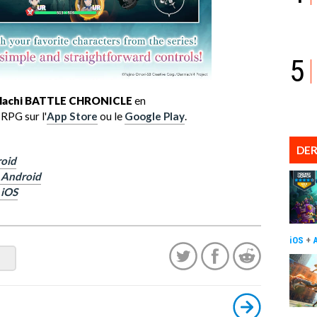
5
achi BATTLE CHRONICLE
en
RPG sur l'
App Store
ou le
Google Play
.
DER
roid
r Android
 iOS
iOS
+