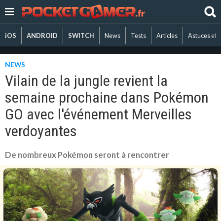
iOS
ANDROID
SWITCH
News
Tests
Articles
Astuces et 
NEWS
Vilain de la jungle revient la
semaine prochaine dans Pokémon
GO avec l'événement Merveilles
verdoyantes
De nombreux Pokémon seront à rencontrer