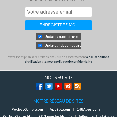
Updates quotidiennes
Updates hebdomadaires
Votre inscription sera strictement utilisée conformément
à nos conditions
d'utilisation
et
à notre politique de confidentialité
.
NOUS SUIVRE
NOTRE RÉSEAU DE SITES
PocketGamer.com
|
AppSpy.com
|
148Apps.com
|
PocketGamer.biz
|
PCGamesInsider.biz
|
InfluencerUpdate.biz