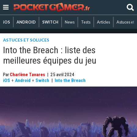
iOS
ANDROID
SWITCH
News
Tests
Articles
Astuces et 
ASTUCES ET SOLUCES
Into the Breach : liste des
meilleures équipes du jeu
Par
Charlène Tavares
|
25 avril 2024
iOS
+
Android
+
Switch
|
Into the Breach