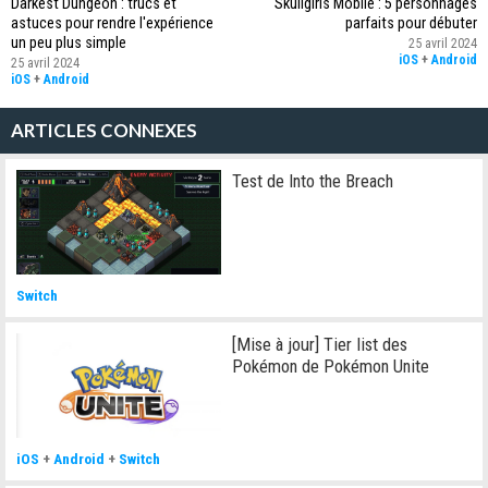
Darkest Dungeon : trucs et
Skullgirls Mobile : 5 personnages
astuces pour rendre l'expérience
parfaits pour débuter
un peu plus simple
25 avril 2024
iOS
+
Android
25 avril 2024
iOS
+
Android
ARTICLES CONNEXES
Test de Into the Breach
Switch
[Mise à jour] Tier list des
Pokémon de Pokémon Unite
iOS
+
Android
+
Switch