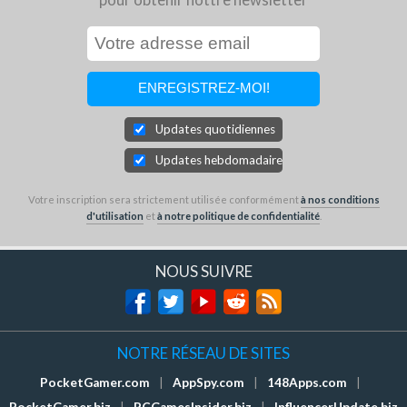
Updates quotidiennes
Updates hebdomadaires
Votre inscription sera strictement utilisée conformément
à nos conditions
d'utilisation
et
à notre politique de confidentialité
.
NOUS SUIVRE
NOTRE RÉSEAU DE SITES
PocketGamer.com
|
AppSpy.com
|
148Apps.com
|
PocketGamer.biz
|
PCGamesInsider.biz
|
InfluencerUpdate.biz