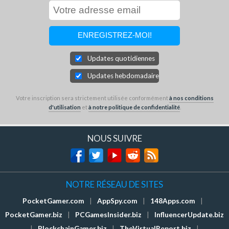
Updates quotidiennes
Updates hebdomadaires
Votre inscription sera strictement utilisée conformément
à nos conditions
d'utilisation
et
à notre politique de confidentialité
.
NOUS SUIVRE
NOTRE RÉSEAU DE SITES
PocketGamer.com
|
AppSpy.com
|
148Apps.com
|
PocketGamer.biz
|
PCGamesInsider.biz
|
InfluencerUpdate.biz
|
BlockchainGamer.biz
|
TheVirtualReport.biz
|