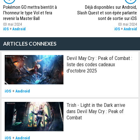
Pokémon GO mettra bientôt à
Déjà disponibles sur Android,
l'honneur le type Vol et fera
Slash Quest et son épée parlante
revenir la Master Ball
sont de sortie sur iOS
03 mai 2024
03 mai 2024
iOS
+
Android
iOS
+
Android
ARTICLES CONNEXES
Devil May Cry : Peak of Combat :
liste des codes cadeaux
d'octobre 2025
iOS
+
Android
Trish - Light in the Dark arrive
dans Devil May Cry : Peak of
Combat
iOS
+
Android