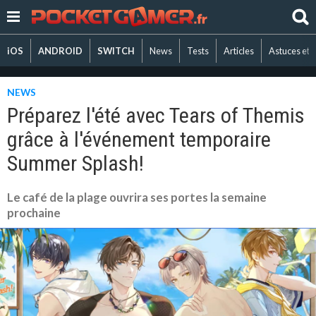
iOS
ANDROID
SWITCH
News
Tests
Articles
Astuces et 
NEWS
Préparez l'été avec Tears of Themis
grâce à l'événement temporaire
Summer Splash!
Le café de la plage ouvrira ses portes la semaine
prochaine