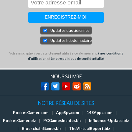
Updates quotidiennes
Updates hebdomadaires
Votre inscription sera strictement utilisée conformément
à nos conditions
d'utilisation
et
à notre politique de confidentialité
.
NOUS SUIVRE
NOTRE RÉSEAU DE SITES
PocketGamer.com
|
AppSpy.com
|
148Apps.com
|
PocketGamer.biz
|
PCGamesInsider.biz
|
InfluencerUpdate.biz
|
BlockchainGamer.biz
|
TheVirtualReport.biz
|