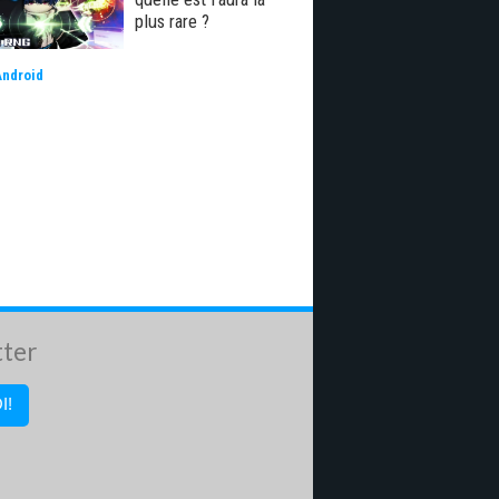
plus rare ?
Android
tter