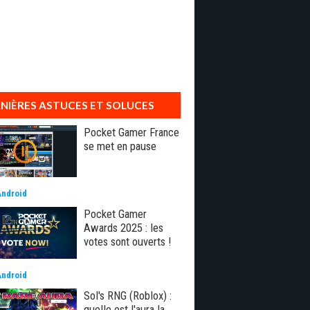
NIÈRES ASTUCES ET SOLUCES
Pocket Gamer France
se met en pause
Android
Pocket Gamer
Awards 2025 : les
votes sont ouverts !
Android
Sol's RNG (Roblox) :
quelle est l'aura la