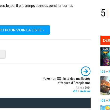
u le jeu, il est temps de nous pencher sur les
5
CI POUR VOIR LA LISTE »
DER
iOS
+
Pokémon GO : liste des meilleures
attaques d'Ectoplasma
13 juin 2024
iOS
+
Android
iOS
+