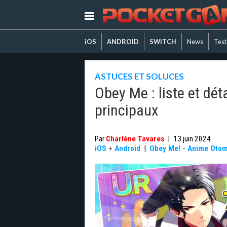
iOS
ANDROID
SWITCH
News
Test
ASTUCES ET SOLUCES
Obey Me : liste et dé
principaux
Par
Charlène Tavares
|
13 juin 2024
iOS
+
Android
|
Obey Me! - Anime Otom