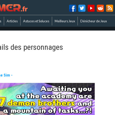
s
Articles
Astuces et Soluces
Meilleurs Jeux
Dénicheur de Jeux
tails des personnages
e Sim -