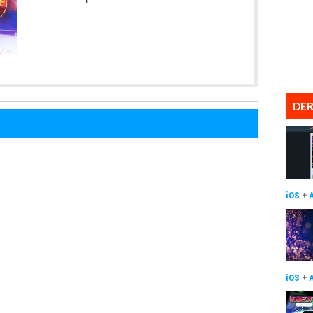
DER
iOS
+
iOS
+