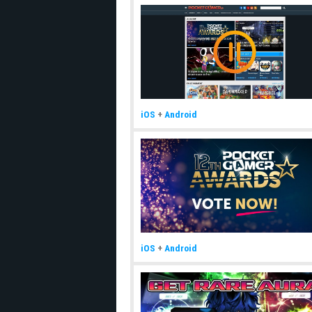
iOS
+
Android
iOS
+
Android