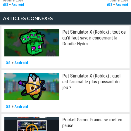
09 juillet 2024
10 juillet 2024
iOS
+
Android
iOS
+
Android
ARTICLES CONNEXES
Pet Simulator X (Roblox) : tout ce
qu'il faut savoir concernant la
Doodle Hydra
iOS
+
Android
Pet Simulator X (Roblox) : quel
est l'animal le plus puissant du
jeu ?
iOS
+
Android
Pocket Gamer France se met en
pause