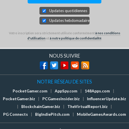
Updates quotidiennes
Updates hebdomadaires
Votre inscription sera strictement utilisée conformément
à nos conditions
d'utilisation
et
à notre politique de confidentialité
.
NOUS SUIVRE
NOTRE RÉSEAU DE SITES
PocketGamer.com
|
AppSpy.com
|
148Apps.com
|
PocketGamer.biz
|
PCGamesInsider.biz
|
InfluencerUpdate.biz
|
BlockchainGamer.biz
|
TheVirtualReport.biz
|
PG Connects
|
BigIndiePitch.com
|
MobileGamesAwards.com