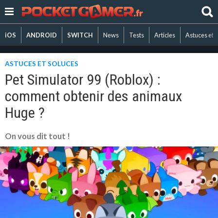
iOS
ANDROID
SWITCH
News
Tests
Articles
Astuces et 
ASTUCES ET SOLUCES
Pet Simulator 99 (Roblox) :
comment obtenir des animaux
Huge ?
On vous dit tout !