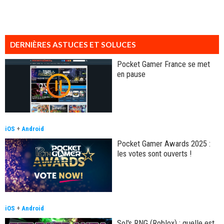
DERNIÈRES ASTUCES ET SOLUCES
Pocket Gamer France se met
en pause
iOS
+
Android
Pocket Gamer Awards 2025 :
les votes sont ouverts !
iOS
+
Android
Sol's RNG (Roblox) : quelle est