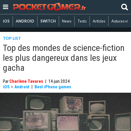
iOS
ANDROID
SWITCH
News
Tests
Articles
Astuces et 
TOP LIST
Top des mondes de science-fiction
les plus dangereux dans les jeux
gacha
Par
Charlène Tavares
|
14 juin 2024
iOS
+
Android
|
Best iPhone games