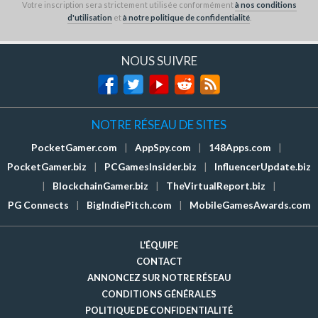
Votre inscription sera strictement utilisée conformément
à nos conditions
d'utilisation
et
à notre politique de confidentialité
.
NOUS SUIVRE
NOTRE RÉSEAU DE SITES
PocketGamer.com
|
AppSpy.com
|
148Apps.com
|
PocketGamer.biz
|
PCGamesInsider.biz
|
InfluencerUpdate.biz
|
BlockchainGamer.biz
|
TheVirtualReport.biz
|
PG Connects
|
BigIndiePitch.com
|
MobileGamesAwards.com
L'ÉQUIPE
CONTACT
ANNONCEZ SUR NOTRE RÉSEAU
CONDITIONS GÉNÉRALES
POLITIQUE DE CONFIDENTIALITÉ