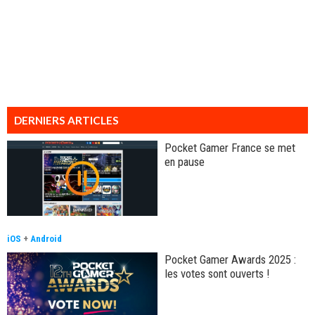
DERNIERS ARTICLES
Pocket Gamer France se met
en pause
iOS
+
Android
Pocket Gamer Awards 2025 :
les votes sont ouverts !