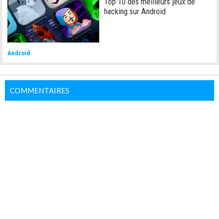
Top 10 des meilleurs jeux de
hacking sur Android
Android
COMMENTAIRES