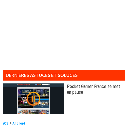
DERNIÈRES ASTUCES ET SOLUCES
Pocket Gamer France se met
en pause
iOS
+
Android