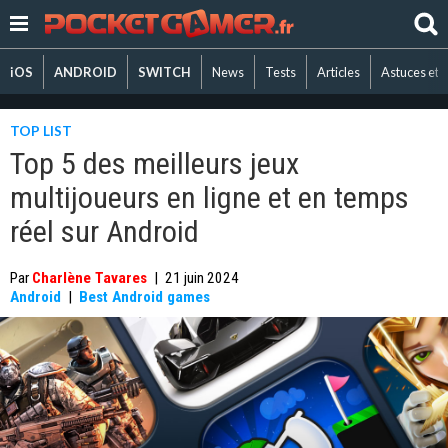
iOS
ANDROID
SWITCH
News
Tests
Articles
Astuces et 
TOP LIST
Top 5 des meilleurs jeux
multijoueurs en ligne et en temps
réel sur Android
Par
Charlène Tavares
|
21 juin 2024
Android
|
Best Android games