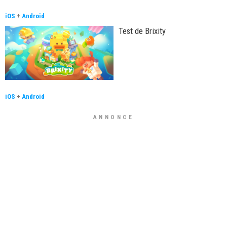
iOS
+
Android
Test de Brixity
iOS
+
Android
ANNONCE