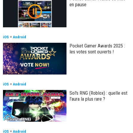
en pause
iOS
+
Android
Pocket Gamer Awards 2025 :
les votes sont ouverts !
iOS
+
Android
Sol's RNG (Roblox) : quelle est
l'aura la plus rare ?
iOS
+
Android