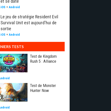
et se date
iOS
+
Android
Le jeu de stratégie Resident Evil
Survival Unit est aujourd'hui de
sortie
iOS
+
Android
NIERS TESTS
Test de Kingdom
Rush 5 : Alliance
Android
Test de Monster
Hunter Now
Android