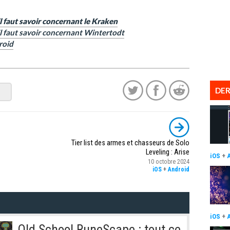
l faut savoir concernant le Kraken
il faut savoir concernant Wintertodt
roid
DER
Tier list des armes et chasseurs de Solo
Leveling : Arise
iOS
+
10 octobre 2024
iOS
+
Android
iOS
+
Old School RuneScape : tout ce