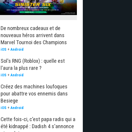
De nombreux cadeaux et de
nouveaux héros arrivent dans
Marvel Tournoi des Champions
iOS
+
Android
Sol's RNG (Roblox) : quelle est
l'aura la plus rare ?
iOS
+
Android
Créez des machines loufoques
pour abattre vos ennemis dans
Besiege
iOS
+
Android
Cette fois-ci, c'est papa radis qui a
été kidnappé : Dadish 4 s'annonce