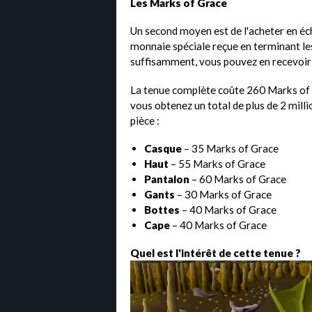
Les Marks of Grace
Un second moyen est de l'acheter en éch
monnaie spéciale reçue en terminant les
suffisamment, vous pouvez en recevoir 
La tenue complète coûte 260 Marks of Gr
vous obtenez un total de plus de 2 millio
pièce :
Casque
– 35 Marks of Grace
Haut
– 55 Marks of Grace
Pantalon
– 60 Marks of Grace
Gants
– 30 Marks of Grace
Bottes
– 40 Marks of Grace
Cape
– 40 Marks of Grace
Quel est l'intérêt de cette tenue ?