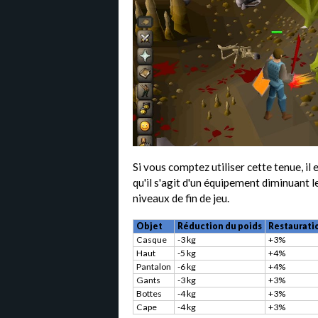
Si vous comptez utiliser cette tenue, il
qu'il s'agit d'un équipement diminuant l
niveaux de fin de jeu.
Objet
Réduction du poids
Restauratio
Casque
-3 kg
+3%
Haut
-5 kg
+4%
Pantalon
-6 kg
+4%
Gants
-3 kg
+3%
Bottes
-4 kg
+3%
Cape
-4 kg
+3%