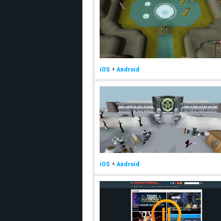
iOS
+
Android
iOS
+
Android