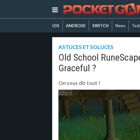
iOS
ANDROID
SWITCH
News
Test
ASTUCES ET SOLUCES
Old School RuneScape
Graceful ?
On vous dit tout !