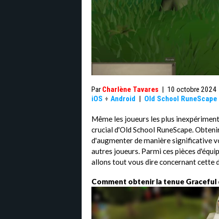
Par
Charlène Tavares
|
10 octobre 2024
iOS
+
Android
|
Old School RuneScape
Même les joueurs les plus inexpériment
crucial d'Old School RuneScape. Obten
d'augmenter de manière significative vo
autres joueurs. Parmi ces pièces d'équi
allons tout vous dire concernant cette 
Comment obtenir la tenue Graceful