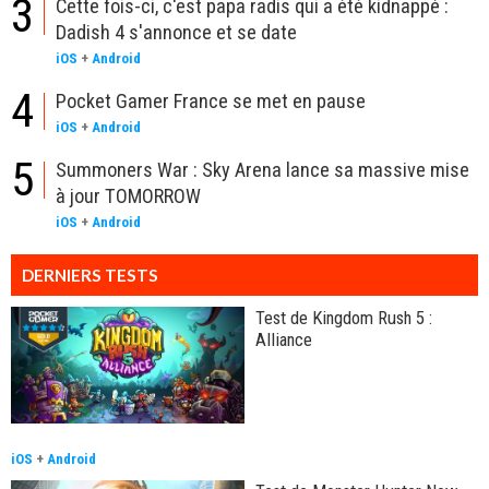
3
Cette fois-ci, c'est papa radis qui a été kidnappé :
Dadish 4 s'annonce et se date
iOS
+
Android
4
Pocket Gamer France se met en pause
iOS
+
Android
5
Summoners War : Sky Arena lance sa massive mise
à jour TOMORROW
iOS
+
Android
DERNIERS TESTS
Test de Kingdom Rush 5 :
Alliance
iOS
+
Android