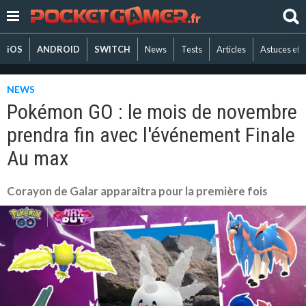
iOS
ANDROID
SWITCH
News
Tests
Articles
Astuces et 
NEWS
Pokémon GO : le mois de novembre
prendra fin avec l'événement Finale
Au max
Corayon de Galar apparaîtra pour la première fois