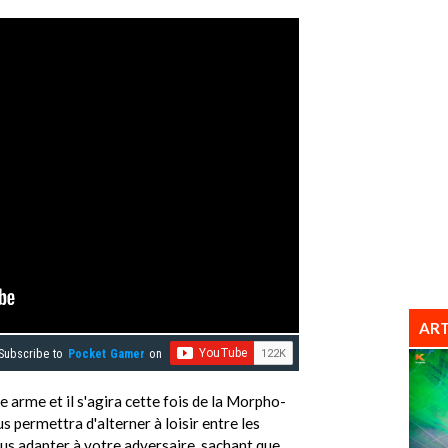
ART
Subscribe to
Pocket Gamer
on
e arme et il s'agira cette fois de la Morpho-
 permettra d'alterner à loisir entre les
s adapter à votre adversaire, sachant que