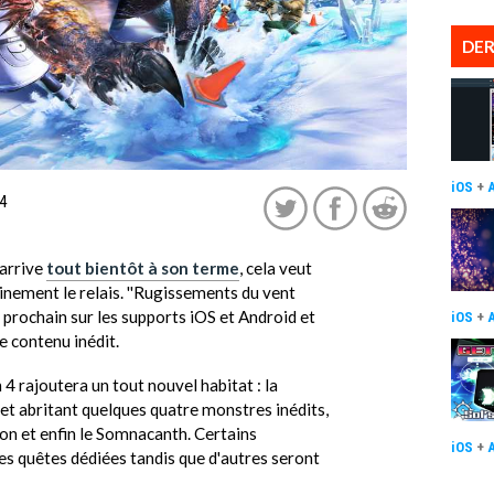
DER
iOS
+
4
arrive
tout bientôt à son terme
, cela veut
ainement le relais. ''Rugissements du vent
 prochain sur les supports iOS et Android et
iOS
+
e contenu inédit.
 4 rajoutera un tout nouvel habitat : la
 et abritant quelques quatre monstres inédits,
don et enfin le Somnacanth. Certains
iOS
+
es quêtes dédiées tandis que d'autres seront