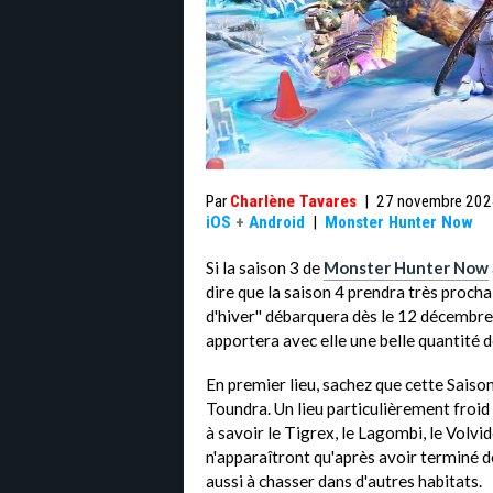
Par
Charlène Tavares
|
27 novembre 202
iOS
+
Android
|
Monster Hunter Now
Si la saison 3 de
Monster Hunter Now
dire que la saison 4 prendra très proch
d'hiver'' débarquera dès le 12 décembre
apportera avec elle une belle quantité d
En premier lieu, sachez que cette Saison
Toundra. Un lieu particulièrement froid
à savoir le Tigrex, le Lagombi, le Volvi
n'apparaîtront qu'après avoir terminé d
aussi à chasser dans d'autres habitats.