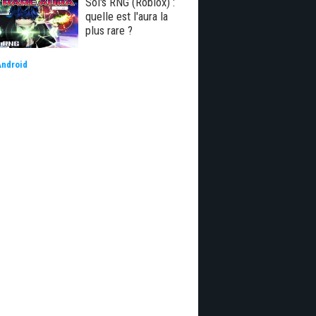
Sol's RNG (Roblox) :
quelle est l'aura la
plus rare ?
Android