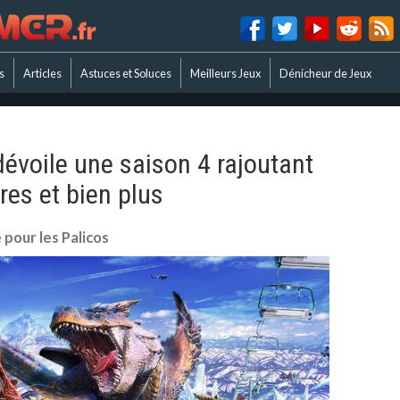
s
Articles
Astuces et Soluces
Meilleurs Jeux
Dénicheur de Jeux
évoile une saison 4 rajoutant
res et bien plus
 pour les Palicos