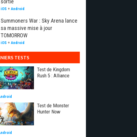
sortie
iOS
+
Android
Summoners War : Sky Arena lance
sa massive mise à jour
TOMORROW
iOS
+
Android
NIERS TESTS
Test de Kingdom
Rush 5 : Alliance
Android
Test de Monster
Hunter Now
Android