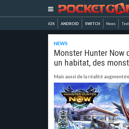
iOS
ANDROID
SWITCH
News
Test
NEWS
Monster Hunter Now d
un habitat, des monst
Mais aussi de la réalité augmentée