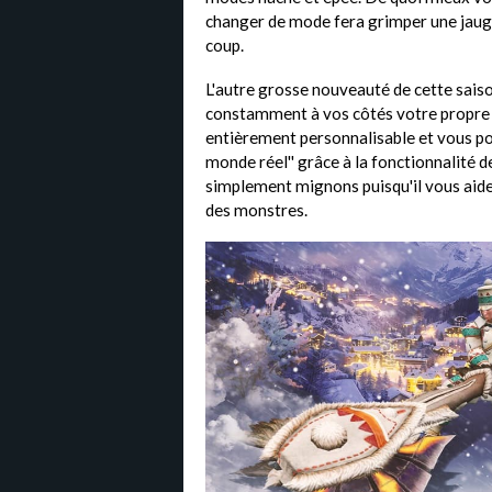
changer de mode fera grimper une jauge 
coup.
L'autre grosse nouveauté de cette saiso
constamment à vos côtés votre propre 
entièrement personnalisable et vous pou
monde réel'' grâce à la fonctionnalité d
simplement mignons puisqu'il vous aid
des monstres.